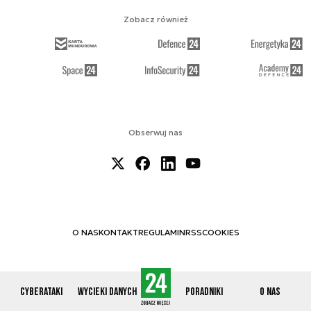
Zobacz również
Obserwuj nas
O NAS
KONTAKT
REGULAMIN
RSS
COOKIES
Cyberataki
Wycieki danych
Poradniki
O nas
© 2012-2026 CYBERDEFENCE24