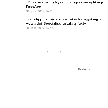
Ministerstwo Cyfryzacji przyjrzy się aplikacji
FaceApp
18 lipca 2019, 14:11
FaceApp narzędziem w rękach rosyjskiego
wywiadu? Specjaliści ustalają fakty
18 lipca 2019, 13:34
1
Reklama