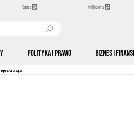
by
Polityka i prawo
Biznes i Finans
ejestracja