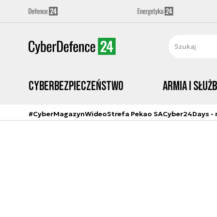
Cyberbezpieczeństwo
Armia i Służ
#CyberMagazyn
Wideo
Strefa Pekao SA
Cyber24Days - r