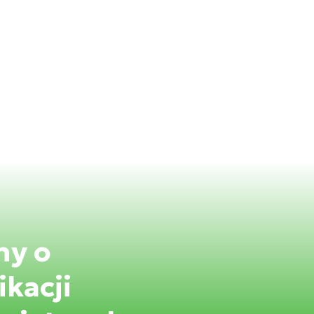
ny o
kacji