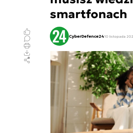
smartfonach
CyberDefence24
10 listopada 20