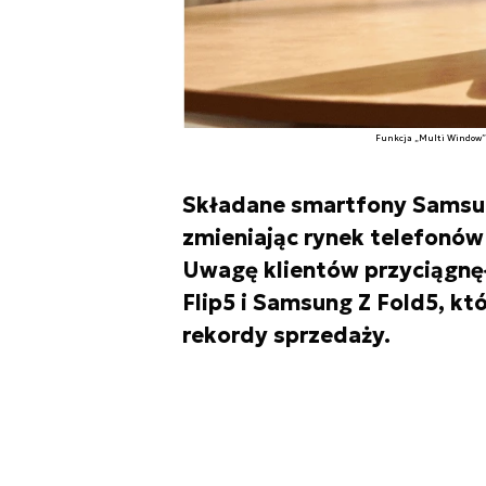
Funkcja „Multi Window” 
Składane smartfony Samsun
zmieniając rynek telefonów
Uwagę klientów przyciągnę
Flip5 i Samsung Z Fold5, kt
rekordy sprzedaży.