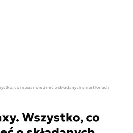
ystko, co musisz wiedzieć o składanych smartfonach
xy. Wszystko, co
eć o składanych