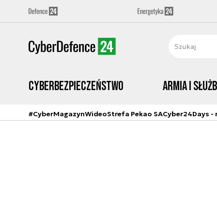
Cyberbezpieczeństwo
Armia i Służ
#CyberMagazyn
Wideo
Strefa Pekao SA
Cyber24Days - r