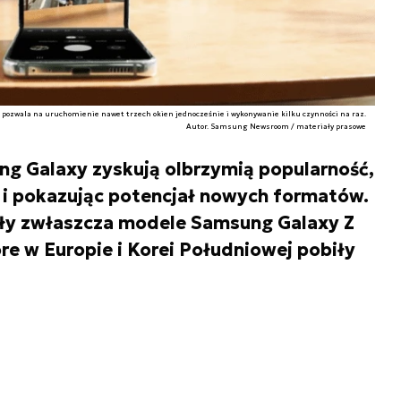
pozwala na uruchomienie nawet trzech okien jednocześnie i wykonywanie kilku czynności na raz.
Autor. Samsung Newsroom / materiały prasowe
g Galaxy zyskują olbrzymią popularność,
 i pokazując potencjał nowych formatów.
ły zwłaszcza modele Samsung Galaxy Z
óre w Europie i Korei Południowej pobiły