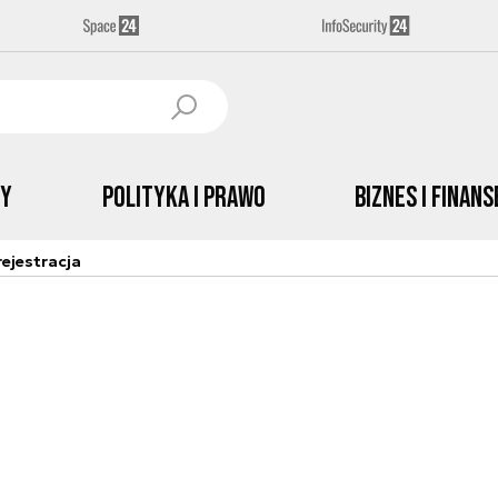
by
Polityka i prawo
Biznes i Finans
ejestracja