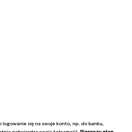
 logowanie się na swoje konto, np. do banku,
tnie potwierdza swoją tożsamość.
Pierwszy etap