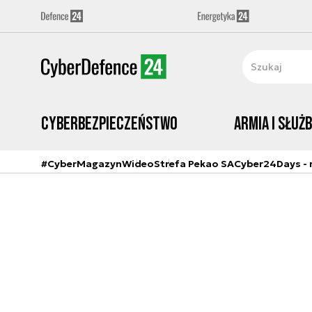
Cyberbezpieczeństwo
Armia i Służ
#CyberMagazyn
Wideo
Strefa Pekao SA
Cyber24Days - r