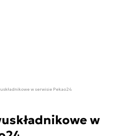
uskładnikowe w serwisie Pekao24
wuskładnikowe w
ao24