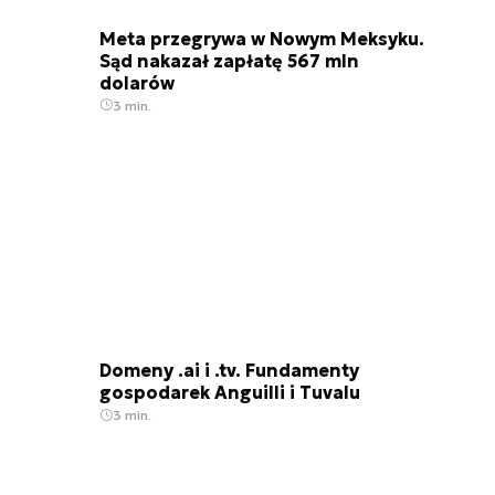
Meta przegrywa w Nowym Meksyku.
Sąd nakazał zapłatę 567 mln
dolarów
3 min.
Domeny .ai i .tv. Fundamenty
gospodarek Anguilli i Tuvalu
3 min.