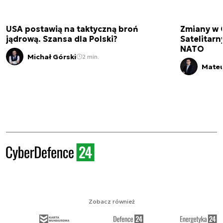
USA postawią na taktyczną broń
Zmiany w 
jądrową. Szansa dla Polski?
Satelitar
NATO
Michał Górski
2 min.
Mateu
Zobacz również