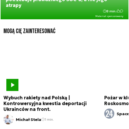
atrapy
8 min.
Materiał sponsorowany
Mogą Cię zainteresować
Wybuch rakiety nad Polską |
Pożar w k
Kontrowersyjna kwestia deportacji
Roskosmo
Ukrainców na front.
Spac
Michał Stela
1 min.