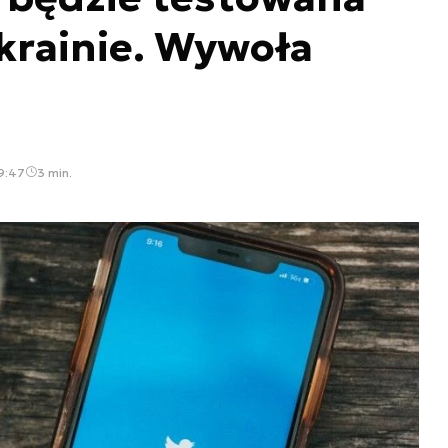
krainie. Wywoła
9:47
3 min.