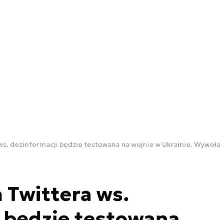
ws. dezinformacji będzie testowana na wojnie w Ukrainie. Wywoł
 Twittera ws.
 będzie testowana