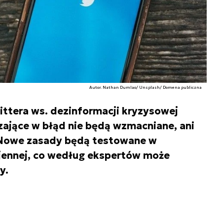
Autor. Nathan Dumlao/ Unsplash/ Domena publiczna
ittera ws. dezinformacji kryzysowej
zające w błąd nie będą wzmacniane, ani
 Nowe zasady będą testowane w
jennej, co według ekspertów może
y.