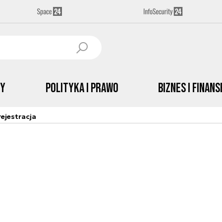
by
Polityka i prawo
Biznes i Finans
ejestracja