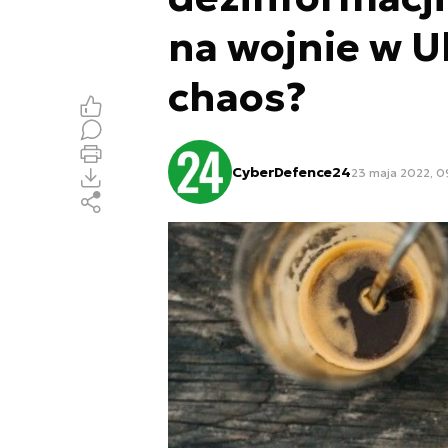
na wojnie w U
chaos?
CyberDefence24
23 maja 2022, 0