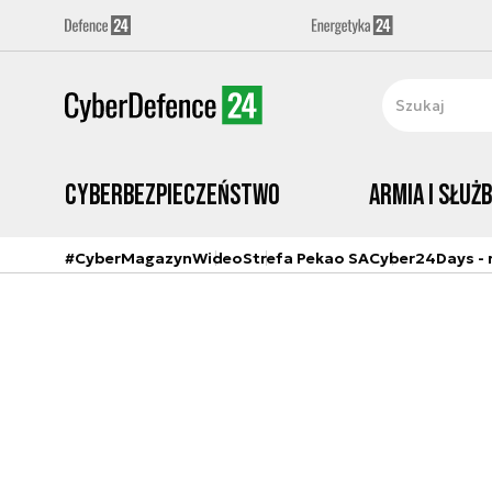
Cyberbezpieczeństwo
Armia i Służ
#CyberMagazyn
Wideo
Strefa Pekao SA
Cyber24Days - r