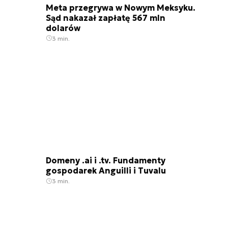
Meta przegrywa w Nowym Meksyku.
Sąd nakazał zapłatę 567 mln
dolarów
3 min.
Domeny .ai i .tv. Fundamenty
gospodarek Anguilli i Tuvalu
3 min.