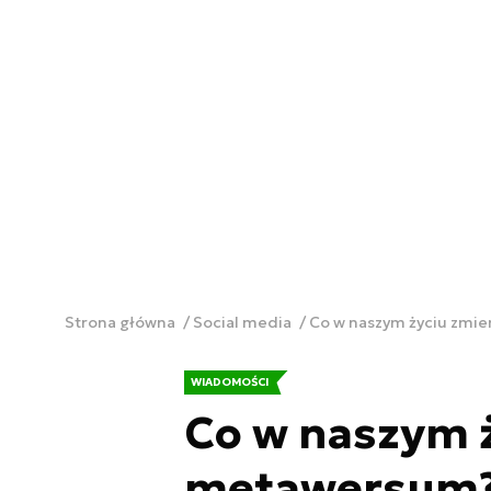
Strona główna
Social media
Co w naszym życiu zmi
WIADOMOŚCI
Co w naszym ż
metawersum