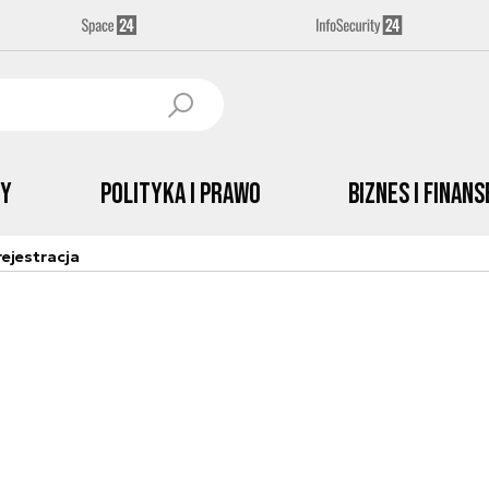
by
Polityka i prawo
Biznes i Finans
ejestracja