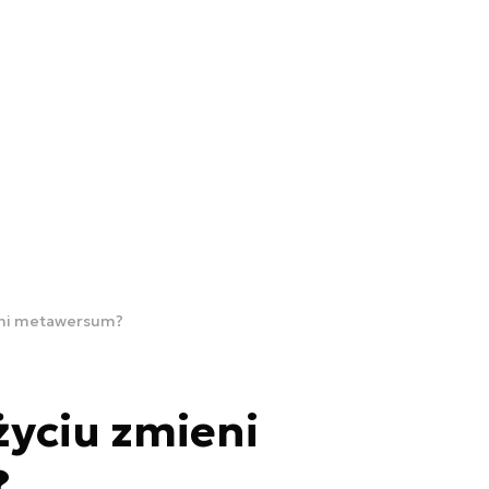
eni metawersum?
yciu zmieni
?