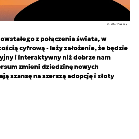
Fot. 95C / Pixabay
wstałego z połączenia świata, w
ścią cyfrową - leży założenie, że będzie
cyjny i interaktywny niż dobrze nam
ersum zmieni dziedzinę nowych
ają szansę na szerszą adopcję i złoty