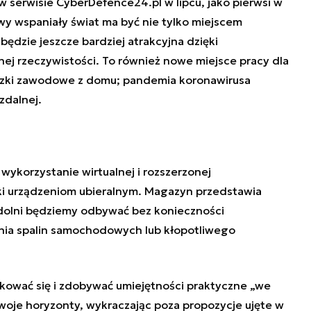
 w serwisie CyberDefence24.pl w lipcu
, jako pierwsi w
wy wspaniały świat ma być nie tylko miejscem
będzie jeszcze bardziej atrakcyjna dzięki
onej rzeczywistości. To również nowe miejsce pracy dla
ązki zawodowe z domu; pandemia koronawirusa
zdalnej.
?
ykorzystanie wirtualnej i rozszerzonej
ki urządzeniom ubieralnym. Magazyn przedstawia
 zdolni będziemy odbywać bez konieczności
nia spalin samochodowych lub kłopotliwego
kować się i zdobywać umiejętności praktyczne „we
woje horyzonty, wykraczając poza propozycje ujęte w