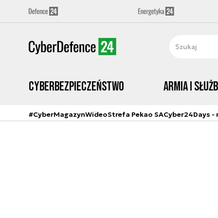
Cyberbezpieczeństwo
Armia i Służ
#CyberMagazyn
Wideo
Strefa Pekao SA
Cyber24Days - r