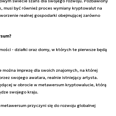
nowym świecie szans dla swojego rozwoju. Pozbawiony
k, musi być również proces wymiany kryptowalut na
tworzenie realnej gospodarki obejmującej zarówno
rsum?
mości - działki oraz domy, w których te pierwsze będą
można imprezę dla swoich znajomych, na której
rzez swojego awatara, realnie istniejący artysta.
ędącej w obrocie w metawersum kryptowalucie, którą
ądze swojego kraju.
 metawersum przyczyni się do rozwoju globalnej