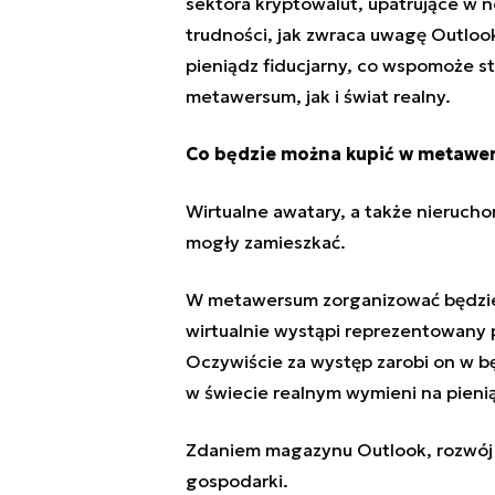
sektora kryptowalut, upatrujące w 
trudności, jak zwraca uwagę Outloo
pieniądz fiducjarny, co wspomoże s
metawersum, jak i świat realny.
Co będzie można kupić w metawe
Wirtualne awatary, a także nierucho
mogły zamieszkać.
W metawersum zorganizować będzie 
wirtualnie wystąpi reprezentowany p
Oczywiście za występ zarobi on w b
w świecie realnym wymieni na pieni
Zdaniem magazynu Outlook,
rozwój
gospodarki
.