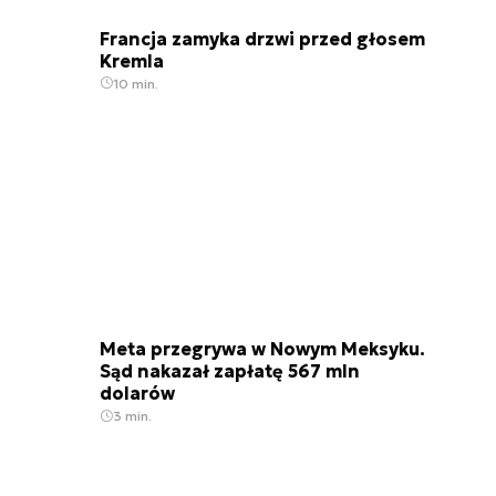
Francja zamyka drzwi przed głosem
Kremla
10 min.
Meta przegrywa w Nowym Meksyku.
Sąd nakazał zapłatę 567 mln
dolarów
3 min.