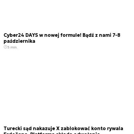
Cyber24 DAYS w nowej formule! Bądź z nami 7-8
października
3 min.
Turecki sąd nakazuje X zablokować konto rywala