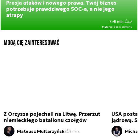
Presja ataków i nowego prawa. Twój biznes
potrzebuje prawdziwego SOC-a, a nie jego
atrapy
8 min.
Materiał sponsorowany
Mogą Cię zainteresować
Z Orzysza pojechali na Litwę. Przerzut
USA posta
niemieckiego batalionu czołgów
jądrową. S
Mateusz Multarzyński
Micha
2 min.