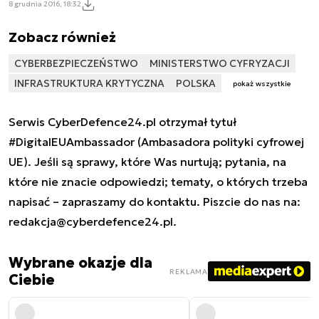
8 grudnia 2016, 18:32
Zobacz również
CYBERBEZPIECZEŃSTWO
MINISTERSTWO CYFRYZACJI
INFRASTRUKTURA KRYTYCZNA
POLSKA
pokaż wszystkie
Serwis CyberDefence24.pl otrzymał tytuł
#DigitalEUAmbassador (Ambasadora polityki cyfrowej
UE). Jeśli są sprawy, które Was nurtują; pytania, na
które nie znacie odpowiedzi; tematy, o których trzeba
napisać – zapraszamy do kontaktu. Piszcie do nas na:
redakcja@cyberdefence24.pl
.
Wybrane okazje dla
REKLAMA
Ciebie