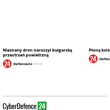
Nieznany dron naruszył bułgarską
Płoną kole
przestrzeń powietrzną
Defen
Defence24
1 min.