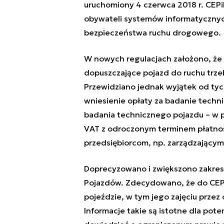
uruchomiony 4 czerwca 2018 r. CEPi
obywateli systemów informatycznyc
bezpieczeństwa ruchu drogowego.
W nowych regulacjach założono, że 
dopuszczające pojazd do ruchu trze
Przewidziano jednak wyjątek od tyc
wniesienie opłaty za badanie techn
badania technicznego pojazdu – w pr
VAT z odroczonym terminem płatnośc
przedsiębiorcom, np. zarządzający
Doprecyzowano i zwiększono zakres
Pojazdów. Zdecydowano, że do CEP b
pojeździe, w tym jego zajęciu prze
Informacje takie są istotne dla pot