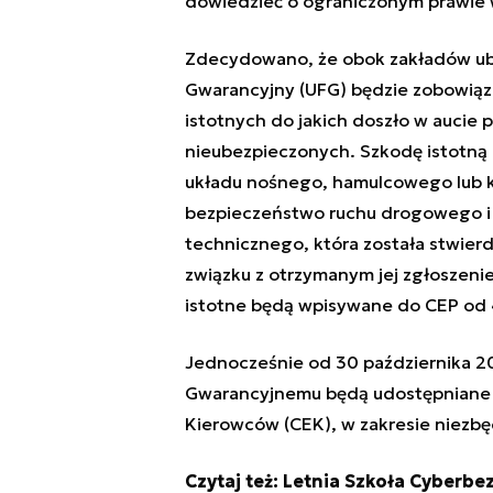
dowiedzieć o ograniczonym prawie 
Zdecydowano, że obok zakładów ub
Gwarancyjny (UFG) będzie zobowiąz
istotnych do jakich doszło w auci
nieubezpieczonych. Szkodę istotną
układu nośnego, hamulcowego lub k
bezpieczeństwo ruchu drogowego i 
technicznego, która została stwier
związku z otrzymanym jej zgłoszeni
istotne będą wpisywane do CEP od 
Jednocześnie od 30 października 2
Gwarancyjnemu będą udostępniane 
Kierowców (CEK), w zakresie niezbę
Czytaj też:
Letnia Szkoła Cyberbe