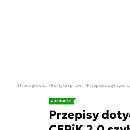
Strona główna
Polityka i prawo
Przepisy dotyczące s
WIADOMOŚCI
Przepisy dot
CEPiK 2.0 szy