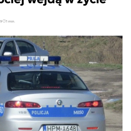
19
1 min.