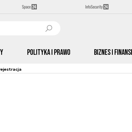
by
Polityka i prawo
Biznes i Finans
ejestracja