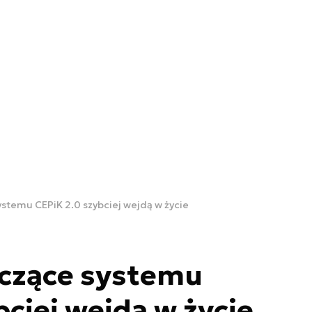
ystemu CEPiK 2.0 szybciej wejdą w życie
yczące systemu
bciej wejdą w życie