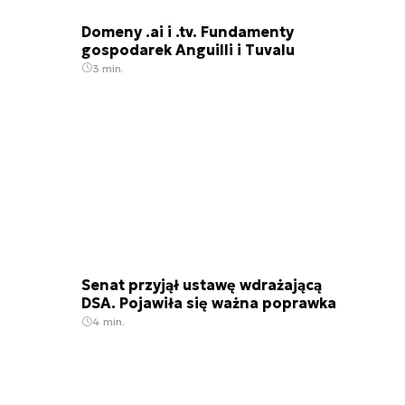
Domeny .ai i .tv. Fundamenty
gospodarek Anguilli i Tuvalu
3 min.
Senat przyjął ustawę wdrażającą
DSA. Pojawiła się ważna poprawka
4 min.