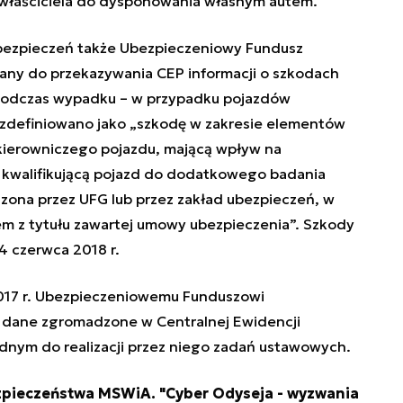
właściciela do dysponowania własnym autem.
ezpieczeń także Ubezpieczeniowy Fundusz
any do przekazywania CEP informacji o szkodach
e podczas wypadku – w przypadku pojazdów
 zdefiniowano jako „szkodę w zakresie elementów
ierowniczego pojazdu, mającą wpływ na
kwalifikującą pojazd do dodatkowego badania
dzona przez UFG lub przez zakład ubezpieczeń, w
em z tytułu zawartej umowy ubezpieczenia”. Szkody
4 czerwca 2018 r.
017 r. Ubezpieczeniowemu Funduszowi
dane zgromadzone w Centralnej Ewidencji
dnym do realizacji przez niego zadań ustawowych.
zpieczeństwa MSWiA. "Cyber Odyseja - wyzwania