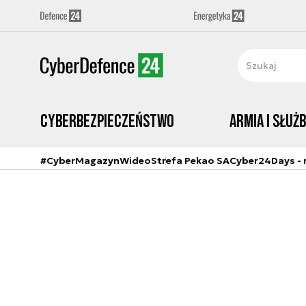
Cyberbezpieczeństwo
Armia i Służ
#CyberMagazyn
Wideo
Strefa Pekao SA
Cyber24Days - r