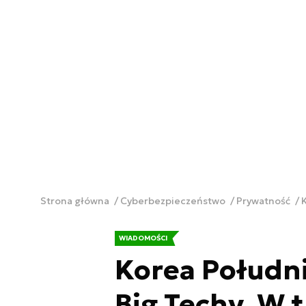
Strona główna
Cyberbezpieczeństwo
Prywatność
WIADOMOŚCI
Korea Połudn
Big Techy. W t