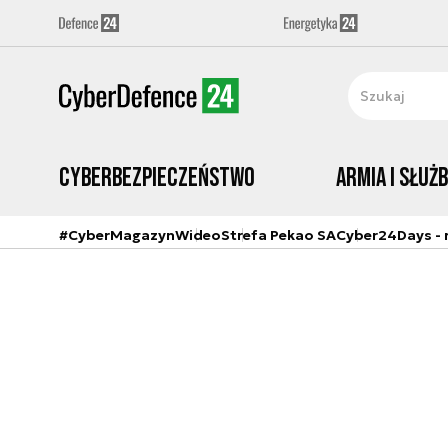
Cyberbezpieczeństwo
Armia i Służ
#CyberMagazyn
Wideo
Strefa Pekao SA
Cyber24Days - r