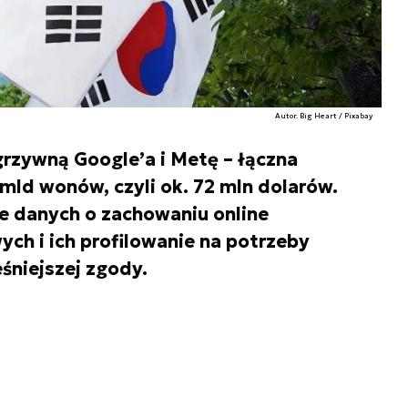
Autor. Big Heart / Pixabay
rzywną Google’a i Metę – łączna
mld wonów, czyli ok. 72 mln dolarów.
 danych o zachowaniu online
ch i ich profilowanie na potrzeby
śniejszej zgody.