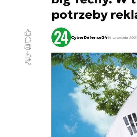
potrzeby rek
CyberDefence24
14 września 2022