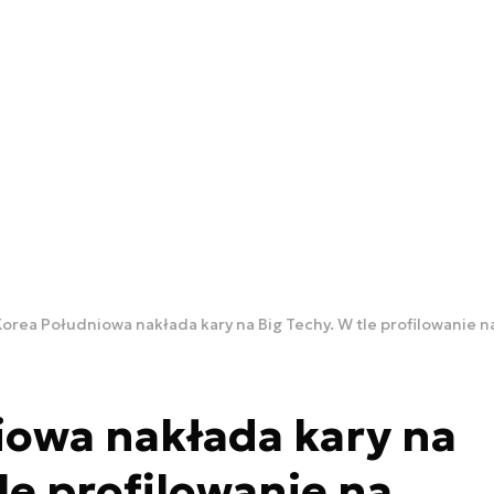
Korea Południowa nakłada kary na Big Techy. W tle profilowanie 
iowa nakłada kary na
le profilowanie na