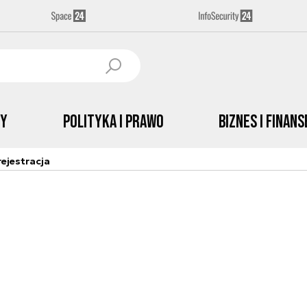
by
Polityka i prawo
Biznes i Finans
ejestracja