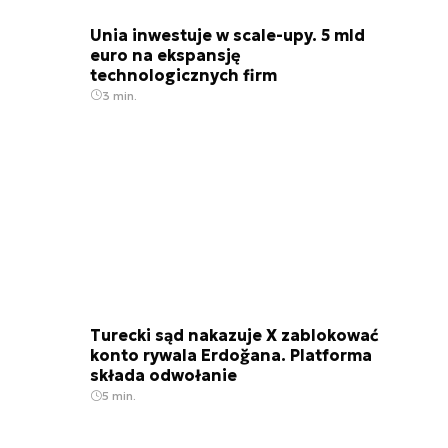
Unia inwestuje w scale-upy. 5 mld
euro na ekspansję
technologicznych firm
3 min.
Turecki sąd nakazuje X zablokować
konto rywala Erdoğana. Platforma
składa odwołanie
5 min.