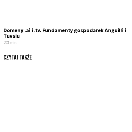
Domeny .ai i .tv. Fundamenty gospodarek Anguilli i
Tuvalu
3 min.
Czytaj także