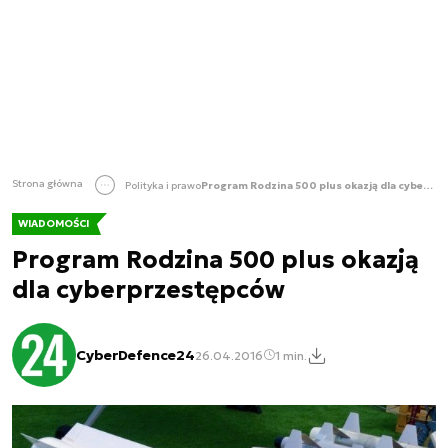
Strona główna
Polityka i prawo
Program Rodzina 500 plus okazją dla cyberprzestępców
WIADOMOŚCI
Program Rodzina 500 plus okazją
dla cyberprzestępców
CyberDefence24
26.04.2016
1 min.