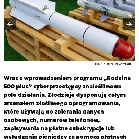
Następny slajd
Poprzedni slajd
Fot. Ministerstwo Cyfryzacji
Wraz z wprowadzeniem programu „Rodzina
500 plus” cyberprzestępcy znaleźli nowe
pole działania. Złodzieje dysponują całym
arsenałem złośliwego oprogramowania,
które używają do zbierania danych
osobowych, numerów telefonów,
zapisywania na płatne subskrypcje lub
wyłudzania pieniędzy za pomocą płatnych