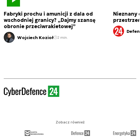
Fabryki prochu i amunicji z dala od
Nieznany 
wschodniej granicy? „Dajmy szansę
przestrze
obronie przeciwrakietowej”
Defen
Wojciech Kozioł
2 min.
Zobacz również