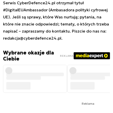
Serwis CyberDefence24.pl otrzymał tytuł
#DigitalEUAmbassador (Ambasadora polityki cyfrowej
UE). Jeśli są sprawy, które Was nurtują; pytania, na
które nie znacie odpowiedzi; tematy, o których trzeba
napisać – zapraszamy do kontaktu. Piszcie do nas na:
redakcja@cyberdefence24.pl
.
Wybrane okazje dla
REKLAMA
Ciebie
Reklama