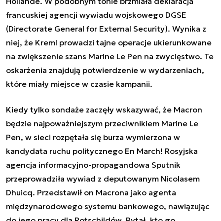
Hollande. W podobnym tonie brzmiała deklaracja
francuskiej agencji wywiadu wojskowego DGSE
(Directorate General for External Security). Wynika z
niej, że Kreml prowadzi tajne operacje ukierunkowane
na zwiększenie szans Marine Le Pen na zwycięstwo. Te
oskarżenia znajdują potwierdzenie w wydarzeniach,
które miały miejsce w czasie kampanii.
Kiedy tylko sondaże zaczęły wskazywać, że Macron
będzie najpoważniejszym przeciwnikiem Marine Le
Pen, w sieci rozpętała się burza wymierzona w
kandydata ruchu politycznego En March! Rosyjska
agencja informacyjno-propagandowa Sputnik
przeprowadziła wywiad z deputowanym Nicolasem
Dhuicq. Przedstawił on Macrona jako agenta
międzynarodowego systemu bankowego, nawiązując
do jego pracy dla Rotschildów. Pytał, kto go