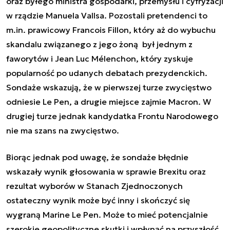
oraz byłego ministra gospodarki, przemysłu i cyfryzacji
w rządzie Manuela Vallsa. Pozostali pretendenci to
m.in. prawicowy Francois Fillon, który aż do wybuchu
skandalu związanego z jego żoną był jednym z
faworytów i Jean Luc Mélenchon, który zyskuje
popularność po udanych debatach prezydenckich.
Sondaże wskazują, że w pierwszej turze zwycięstwo
odniesie Le Pen, a drugie miejsce zajmie Macron. W
drugiej turze jednak kandydatka Frontu Narodowego
nie ma szans na zwycięstwo.
Biorąc jednak pod uwagę, że sondaże błędnie
wskazały wynik głosowania w sprawie Brexitu oraz
rezultat wyborów w Stanach Zjednoczonych
ostateczny wynik może być inny i skończyć się
wygraną Marine Le Pen. Może to mieć potencjalnie
szerokie geopolityczne skutki i wpłynąć na przyszłość