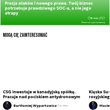
Presja ataków i nowego prawa. Twój biznes
potrzebuje prawdziwego SOC-a, a nie jego
atrapy
8 min.
Materiał sponsorowany
Mogą Cię zainteresować
CSG inwestuje w kanadyjską spółkę.
Klęska Su-
Pracuje nad pociskiem antydronowym
rosyjskie
Bartłomiej Wypartowicz
Macie
4 min.