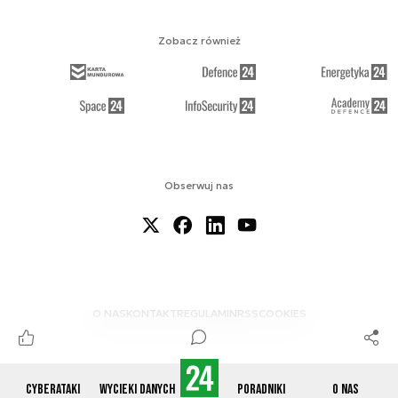
Zobacz również
Obserwuj nas
O NAS
KONTAKT
REGULAMIN
RSS
COOKIES
Cyberataki
Wycieki danych
Poradniki
O nas
© 2012-2026 CYBERDEFENCE24