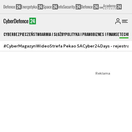
Cyberbezpieczeństwo
Armia i Służby
Polityka i prawo
Biznes i Finanse
Techno
#CyberMagazyn
Wideo
Strefa Pekao SA
Cyber24Days - rejestrac
Reklama