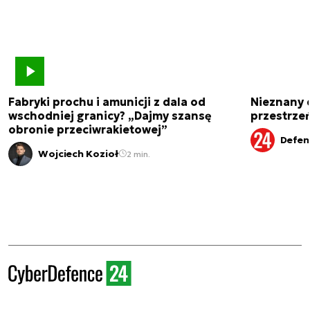
Fabryki prochu i amunicji z dala od
Nieznany 
wschodniej granicy? „Dajmy szansę
przestrze
obronie przeciwrakietowej”
Defen
Wojciech Kozioł
2 min.