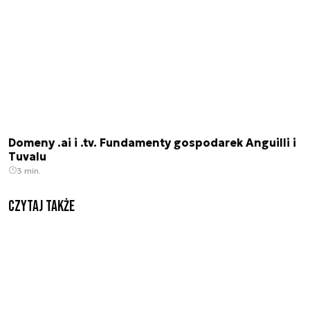
Domeny .ai i .tv. Fundamenty gospodarek Anguilli i
Tuvalu
3 min.
Czytaj także