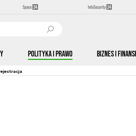
by
Polityka i prawo
Biznes i Finans
ejestracja