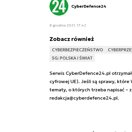
CyberDefence24
8 grudnia 2021, 17:42
Zobacz również
CYBERBEZPIECZEŃSTWO
CYBERPRZE
5G: POLSKA I ŚWIAT
Serwis CyberDefence24.pl otrzymał 
cyfrowej UE). Jeśli są sprawy, które
tematy, o których trzeba napisać – 
redakcja@cyberdefence24.pl
.