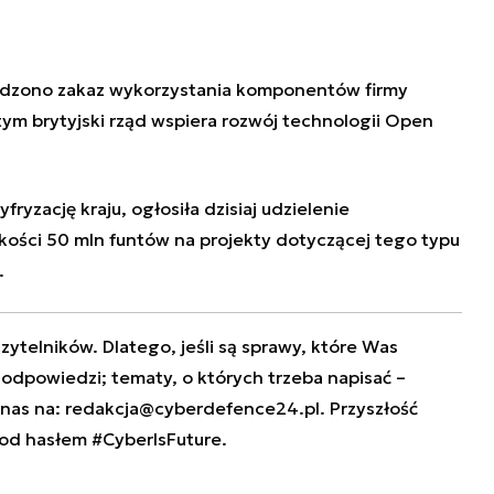
adzono zakaz wykorzystania komponentów firmy
 tym
brytyjski
rząd wspiera rozwój technologii Open
.
ryzację kraju, ogłosiła dzisiaj udzielenie
ści 50 mln funtów na projekty dotyczącej tego typu
.
zytelników. Dlatego, jeśli są sprawy, które Was
e odpowiedzi; tematy, o których trzeba napisać –
 nas na:
redakcja@cyberdefence24.pl
. Przyszłość
od hasłem #CyberIsFuture.