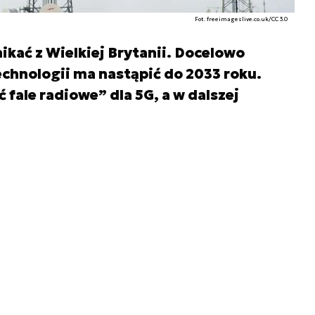
Fot. freeimageslive.co.uk/CC 3.0
ikać z Wielkiej Brytanii. Docelowo
echnologii ma nastąpić do 2033 roku.
 fale radiowe” dla 5G, a w dalszej