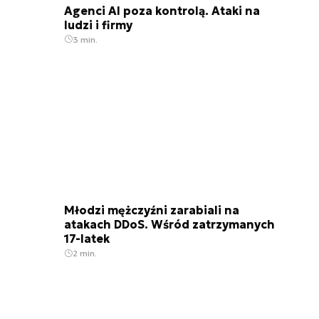
Agenci AI poza kontrolą. Ataki na
ludzi i firmy
3 min.
Młodzi mężczyźni zarabiali na
atakach DDoS. Wśród zatrzymanych
17-latek
2 min.