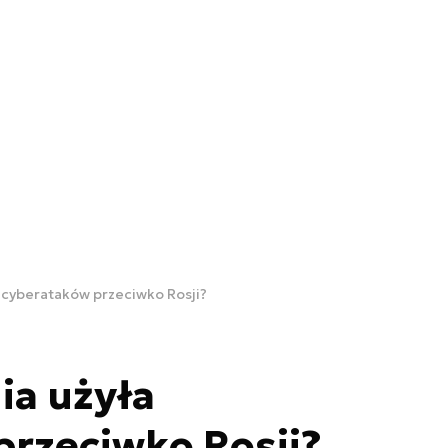
a cyberataków przeciwko Rosji?
ia użyła
rzeciwko Rosji?