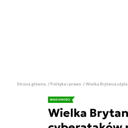
Strona główna
Polityka i prawo
Wielka Brytania użył
WIADOMOŚCI
Wielka Brytan
cyberataków p