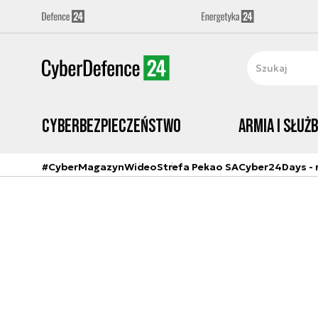
Cyberbezpieczeństwo
Armia i Służ
#CyberMagazyn
Wideo
Strefa Pekao SA
Cyber24Days - r