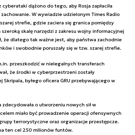
z cyberataki dążono do tego, aby Rosja zapłaciła
 zachowanie. W wywiadzie udzielonym Times Radio
szarej strefie, gdzie zaciera się granica pomiędzy
szeroką skalę narzędzi z zakresu wojny informacyjnej
ł, że dlatego tak ważne jest, aby państwa zachodnie
ków i swobodnie poruszały się w tzw. szarej strefie.
m.in. przeszkodzić w nielegalnych transferach
wał, że środki w cyberprzestrzeni zostały
ej Skripala, byłego oficera GRU przebywającego w
a zdecydowała o utworzeniu
nowych sił w
 celem miało być prowadzenie operacji ofensywnych
upy terrorystyczne oraz organizacje przestępcze.
a ten cel 250 milionów funtów.