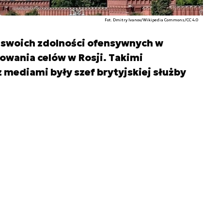
Fot. Dmitry Ivanov/Wikipedia Commons/CC 4.0
ć swoich zdolności ofensywnych w
owania celów w Rosji. Takimi
z mediami były szef brytyjskiej służby