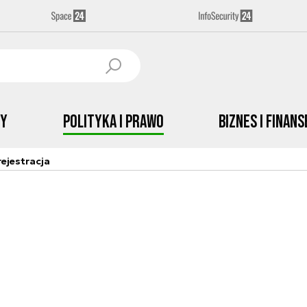
by
Polityka i prawo
Biznes i Finans
ejestracja