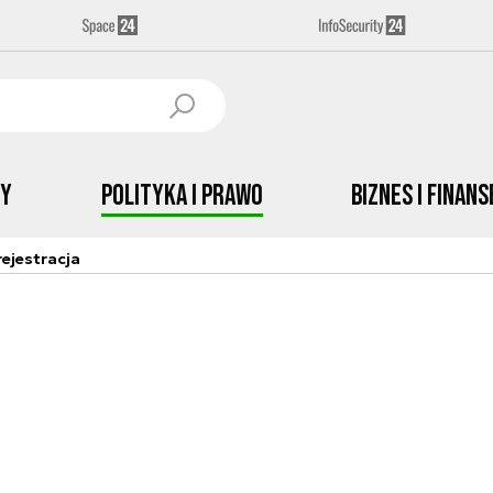
by
Polityka i prawo
Biznes i Finans
ejestracja