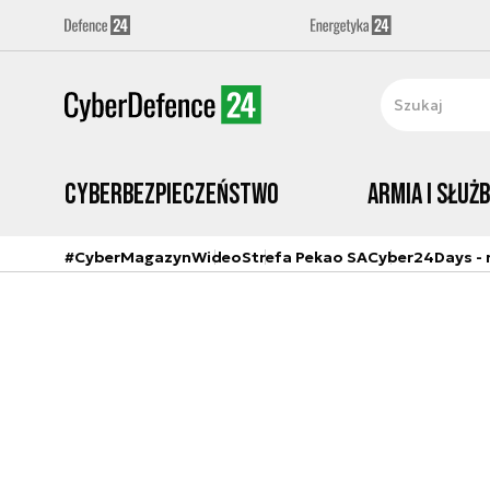
Cyberbezpieczeństwo
Armia i Służ
#CyberMagazyn
Wideo
Strefa Pekao SA
Cyber24Days - r