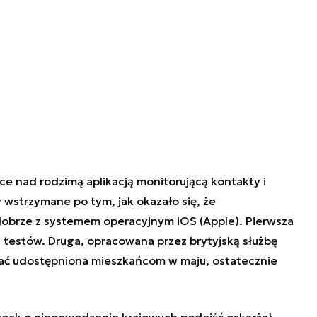
ace nad rodzimą aplikacją monitorującą kontakty i
y wstrzymane po tym, jak okazało się, że
obrze z systemem operacyjnym iOS (Apple). Pierwsza
ła testów. Druga, opracowana przez brytyjską służbę
tać udostępniona mieszkańcom w maju, ostatecznie
ncock o niepowodzenie krajowych podejść oskarżał