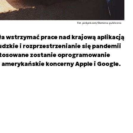
Fot. pickpik.com/Domena publiczna
a wstrzymać prace nad krajową aplikacją
dzkie i rozprzestrzenianie się pandemii
astosowane zostanie oprogramowanie
 amerykańskie koncerny Apple i Google.