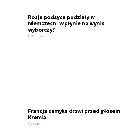
Rosja podsyca podziały w
Niemczech. Wpłynie na wynik
wyborczy?
6 min.
Francja zamyka drzwi przed głosem
Kremla
10 min.