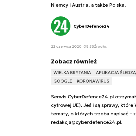
Niemcy i Austria, a także Polska.
CyberDefence24
22 czerwca 2020, 08:53
Źródło:
Zobacz również
WIELKA BRYTANIA
APLIKACJA ŚLEDZ
GOOGLE
KORONAWIRUS
Serwis CyberDefence24.pl otrzymał 
cyfrowej UE). Jeśli są sprawy, które
tematy, o których trzeba napisać – 
redakcja@cyberdefence24.pl
.