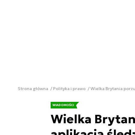
Strona główna
Polityka i prawo
Wielka Brytania porz
WIADOMOŚCI
Wielka Brytan
aplikacją śle