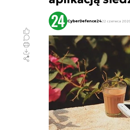
CyberDefence24
22 czerwca 2020