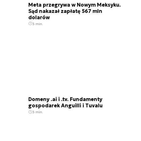
Meta przegrywa w Nowym Meksyku.
Sąd nakazał zapłatę 567 mln
dolarów
3 min.
Domeny .ai i .tv. Fundamenty
gospodarek Anguilli i Tuvalu
3 min.