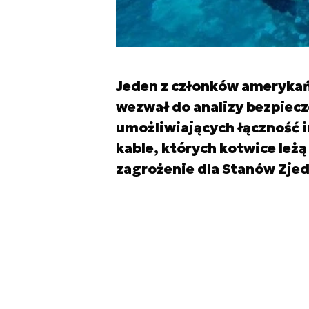
Jeden z członków amerykańs
wezwał do analizy bezpiec
umożliwiających łączność i
kable, których kotwice leż
zagrożenie dla Stanów Zje