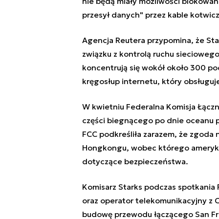
nie będą miały możliwości blokowan
przesył danych" przez kable kotwicz
Agencja Reutera przypomina, że Sta
związku z kontrolą ruchu siecioweg
koncentrują się wokół około 300 p
kręgosłup internetu, który obsługuj
W kwietniu Federalna Komisja Łączn
części biegnącego po dnie oceanu 
FCC podkreśliła zarazem, że zgoda
Hongkongu, wobec którego ameryka
dotyczące bezpieczeństwa.
Komisarz Starks podczas spotkania 
oraz operator telekomunikacyjny z C
budowę przewodu łączącego San Fr