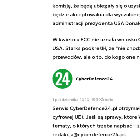
komisję, że będą ubiegały się o uzysk
będzie akceptowalna dla wyczulon
administracji prezydenta USA Donal
W kwietniu FCC nie uznała wniosku C
USA. Starks podkreślił, że "nie chod
przewodów, ale o to, do kogo one nal
CyberDefence24
1 października 2020, 15:39
Źródło:
Serwis CyberDefence24.pl otrzymał 
cyfrowej UE). Jeśli są sprawy, które
tematy, o których trzeba napisać – 
redakcja@cyberdefence24.pl
.