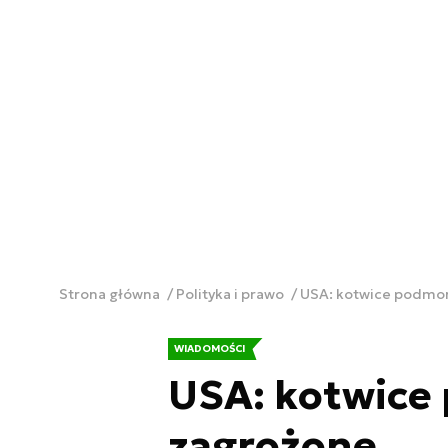
Strona główna
Polityka i prawo
USA: kotwice podmor
WIADOMOŚCI
USA: kotwice
zagrożone