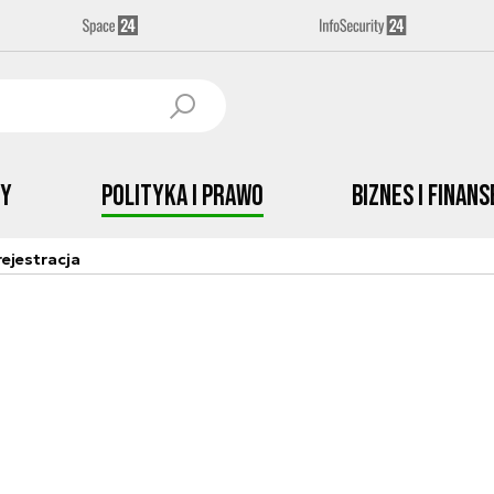
by
Polityka i prawo
Biznes i Finans
ejestracja