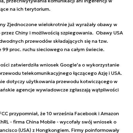
ia, przechwytywania komunikacji ani ingerencji w
ące na ich terytorium.
ny Zjednoczone wielokrotnie już wyrażały obawy w
o przez Chiny i możliwością szpiegowania. Obawy USA
odwodnych przewodów składających się na tzw.
e 99 proc. ruchu sieciowego na całym świecie.
ości zatwierdziła wniosek Google'a o wykorzystanie
przewodu telekomunikacyjnego łączącego Azję i USA.
 nie dotyczy użytkowania przewodu kotwiczącego w
ńskie agencje wywiadowcze zgłaszają wątpliwości
FCC przypomniał, że 10 września Facebook i Amazon
hRL - firma China Mobile - wycofały swój wniosek o
ancisco (USA) z Hongkongiem. Firmy poinformowały