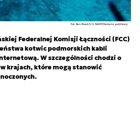
Fot. Ben Reed/U.S. NAVY/Domena publikacji
kiej Federalnej Komisji Łączności (FCC)
zeństwa kotwic podmorskich kabli
nternetową. W szczególności chodzi o
ą w krajach, które mogą stanowić
dnoczonych.