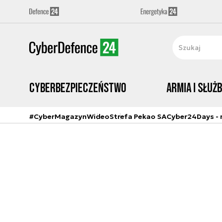
Cyberbezpieczeństwo
Armia i Służ
#CyberMagazyn
Wideo
Strefa Pekao SA
Cyber24Days - r