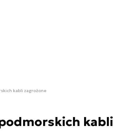
skich kabli zagrożone
 podmorskich kabli