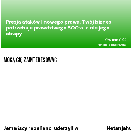
Presja ataków i nowego prawa. Twój biznes
potrzebuje prawdziwego SOC-a, a nie jego
atrapy
8 min.
Materiał sponsorowany
Mogą Cię zainteresować
Jemeńscy rebelianci uderzyli w
Netanjahu