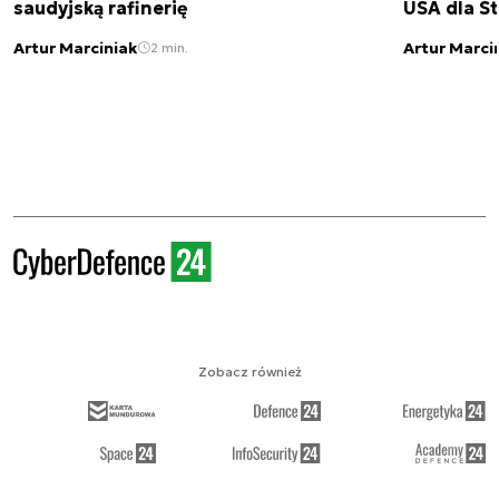
saudyjską rafinerię
USA dla St
Artur Marciniak
Artur Marci
2 min.
Zobacz również