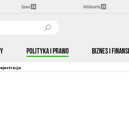
by
Polityka i prawo
Biznes i Finans
ejestracja