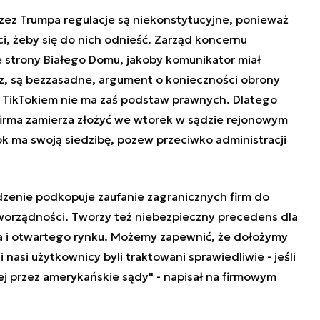
zez Trumpa regulacje są niekonstytucyjne, ponieważ
i, żeby się do nich odnieść. Zarząd koncernu
e strony Białego Domu, jakoby komunikator miał
z, są bezzasadne, argument o konieczności obrony
TikTokiem nie ma zaś podstaw prawnych. Dlatego
 firma zamierza złożyć we wtorek w sądzie rejonowym
Tok ma swoją siedzibę, pozew przeciwko administracji
zenie podkopuje zaufanie zagranicznych firm do
worządności. Tworzy też niebezpieczny precedens dla
a i otwartego rynku. Możemy zapewnić, że dołożymy
 nasi użytkownicy byli traktowani sprawiedliwie - jeśli
ej przez amerykańskie sądy" - napisał na firmowym