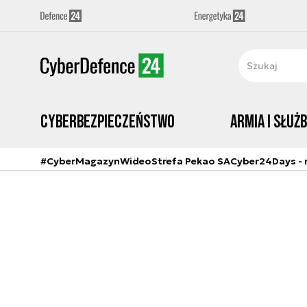
Cyberbezpieczeństwo
Armia i Służ
#CyberMagazyn
Wideo
Strefa Pekao SA
Cyber24Days - r