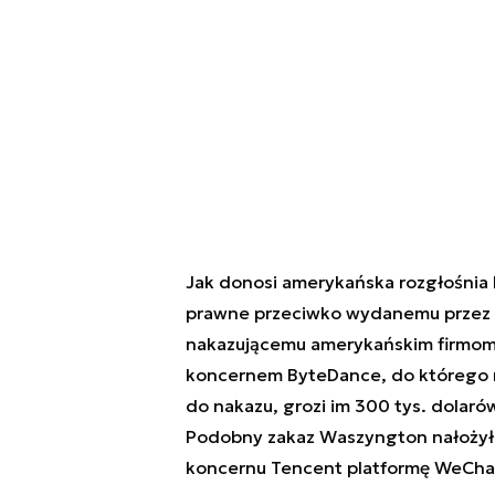
Jak donosi amerykańska rozgłośnia N
prawne przeciwko wydanemu przez 
nakazującemu amerykańskim firmom 
koncernem ByteDance, do którego nal
do nakazu, grozi im 300 tys. dolarów
Podobny zakaz Waszyngton nałożył t
koncernu Tencent platformę WeCha