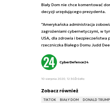
Biały Dom nie chce komentować don
decyzji urzędującego prezydenta.
"Amerykańska administracja zobowiąz
zagrożeniami cybernetyczymi, w tym
USA, dla zdrowia i bezpieczeństwa 
rzeczniczka Białego Domu Judd Dee
CyberDefence24
10 sierpnia 2020, 12:30
Źródło:
Zobacz również
TIKTOK
BIAŁY DOM
DONALD TRUMP