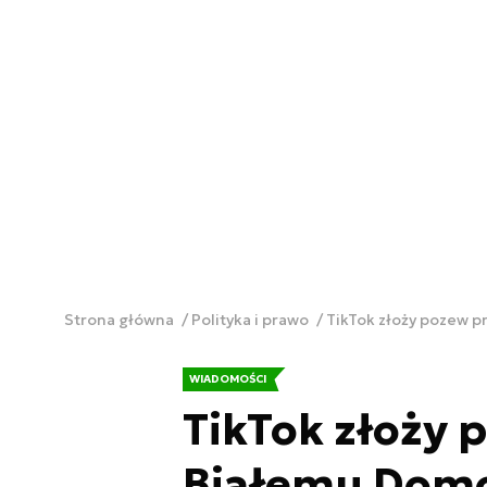
Strona główna
Polityka i prawo
TikTok złoży pozew 
WIADOMOŚCI
TikTok złoży 
Białemu Dom