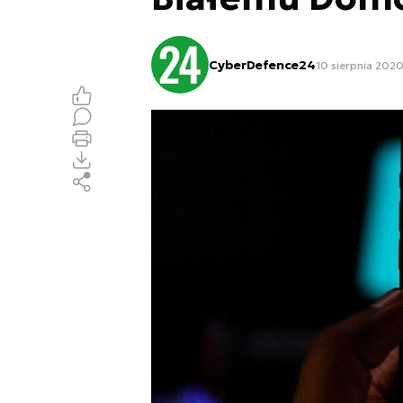
CyberDefence24
10 sierpnia 2020