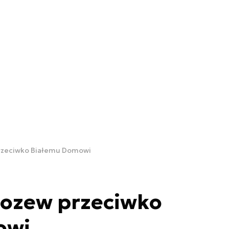
przeciwko Białemu Domowi
pozew przeciwko
owi