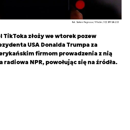
fot. Solen Feyissa / Flickr / CC BY-SA 2.0
l TikToka złoży we wtorek pozew
rezydenta USA Donalda Trumpa za
erykańskim firmom prowadzenia z nią
a radiowa NPR, powołując się na źródła.