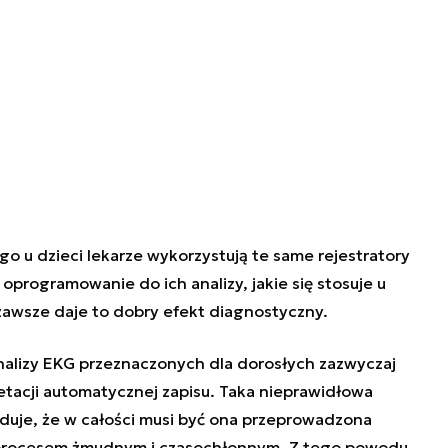
o u dzieci lekarze wykorzystują te same rejestratory
programowanie do ich analizy, jakie się stosuje u
zawsze daje to dobry efekt diagnostyczny.
nalizy EKG przeznaczonych dla dorosłych zazwyczaj
etacji automatycznej zapisu. Taka nieprawidłowa
duje, że w całości musi być ona przeprowadzona
t procesem żmudnym i czasochłonnym. Z tego powodu,