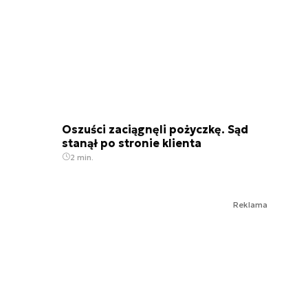
Oszuści zaciągnęli pożyczkę. Sąd
stanął po stronie klienta
2 min.
Reklama