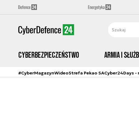
Cyberbezpieczeństwo
Armia i Służ
#CyberMagazyn
Wideo
Strefa Pekao SA
Cyber24Days - r