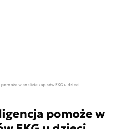
a pomoże w analizie zapisów EKG u dzieci
ligencja pomoże w
ów EKG u dzieci