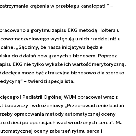
atrzymanie krążenia w przebiegu kanałopatii” –
 opracowano algorytmu zapisu EKG metodą Holtera u
rcowo-naczyniowego występują u nich rzadziej niż u
łacalne. „Sądzimy, że nasza inicjatywa będzie
iska do działań powiązanych z biznesem. Poprzez
apisu EKG nie tylko wykaże ich wartość merytoryczną,
dziecięca może być atrakcyjna biznesowo dla szeroko
dycyną” – twierdzi specjalista.
iecięcego i Pediatrii Ogólnej WUM opracował wraz z
ekt badawczy i wdrożeniowy „Przeprowadzenie badań
otrzeby opracowania metody automatycznej oceny
a u dzieci po operacjach wad wrodzonych serca”. Ma
utomatycznej oceny zaburzeń rytmu serca i