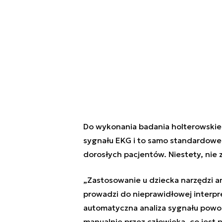
Do wykonania badania holterowskieg
sygnału EKG i to samo standardowe o
dorosłych pacjentów. Niestety, nie 
„Zastosowanie u dziecka narzędzi a
prowadzi do nieprawidłowej interpr
automatyczna analiza sygnału powo
manualnie przez człowieka, co jes