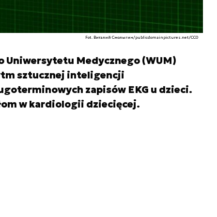
Fot. Виталий Смолыгин/publicdomainpictures.net/CC0
ego Uniwersytetu Medycznego (WUM)
tm sztucznej inteligencji
ługoterminowych zapisów EKG u dzieci.
om w kardiologii dziecięcej.