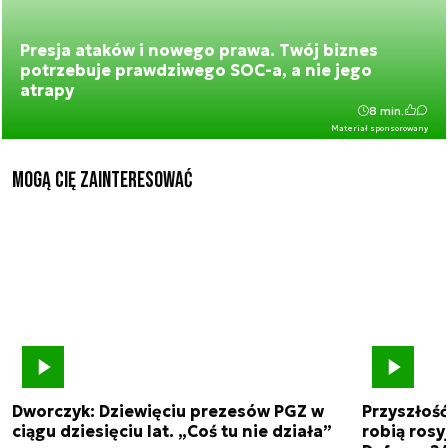
Presja ataków i nowego prawa. Twój biznes
potrzebuje prawdziwego SOC-a, a nie jego
atrapy
8 min.
Materiał sponsorowany
Mogą Cię zainteresować
Dworczyk: Dziewięciu prezesów PGZ w
Przyszłoś
ciągu dziesięciu lat. „Coś tu nie działa”
robią rosyj