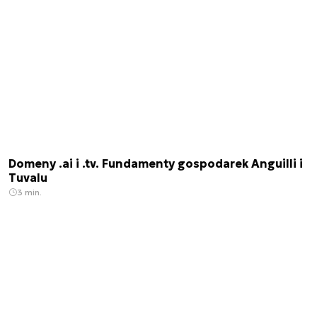
Domeny .ai i .tv. Fundamenty gospodarek Anguilli i
Tuvalu
3 min.