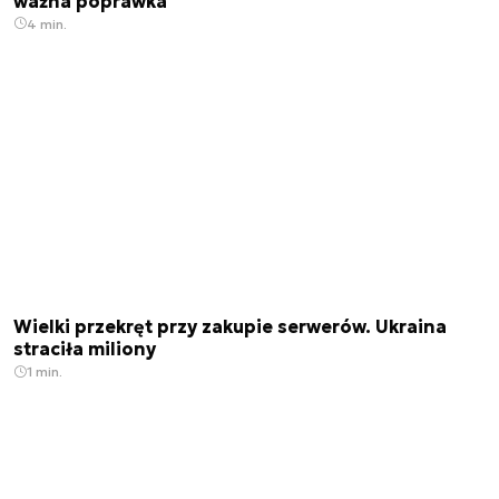
ważna poprawka
4 min.
Wielki przekręt przy zakupie serwerów. Ukraina
straciła miliony
1 min.