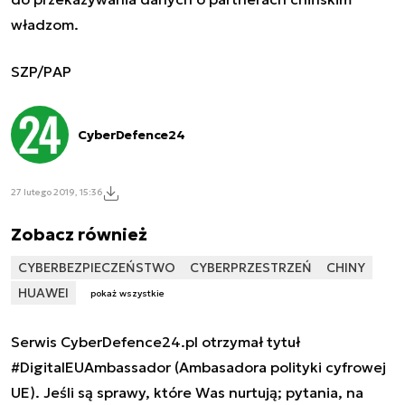
władzom.
SZP/PAP
CyberDefence24
27 lutego 2019, 15:36
Zobacz również
CYBERBEZPIECZEŃSTWO
CYBERPRZESTRZEŃ
CHINY
HUAWEI
pokaż wszystkie
Serwis CyberDefence24.pl otrzymał tytuł
#DigitalEUAmbassador (Ambasadora polityki cyfrowej
UE). Jeśli są sprawy, które Was nurtują; pytania, na