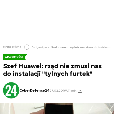
Strona główna
Polityka i prawo
Szef Huawei: rząd nie zmusi nas do instalacji "tylnych furtek"
WIADOMOŚCI
Szef Huawei: rząd nie zmusi nas
do instalacji "tylnych furtek"
CyberDefence24
27.02.2019
1 min.