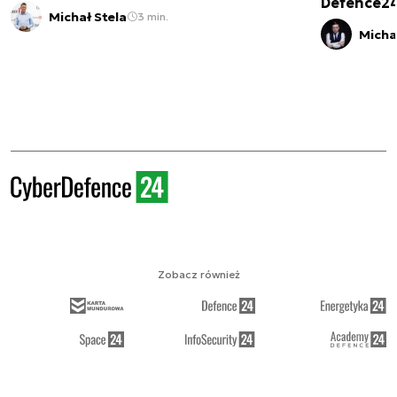
Defence2
Michał Stela
3 min.
Micha
Zobacz również