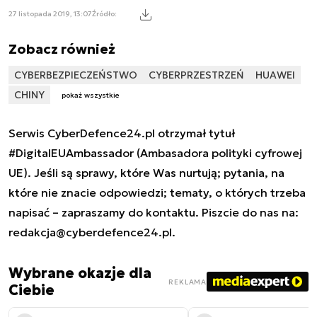
27 listopada 2019, 13:07
Źródło:
Zobacz również
CYBERBEZPIECZEŃSTWO
CYBERPRZESTRZEŃ
HUAWEI
CHINY
pokaż wszystkie
Serwis CyberDefence24.pl otrzymał tytuł
#DigitalEUAmbassador (Ambasadora polityki cyfrowej
UE). Jeśli są sprawy, które Was nurtują; pytania, na
które nie znacie odpowiedzi; tematy, o których trzeba
napisać – zapraszamy do kontaktu. Piszcie do nas na:
redakcja@cyberdefence24.pl
.
Wybrane okazje dla
REKLAMA
Ciebie