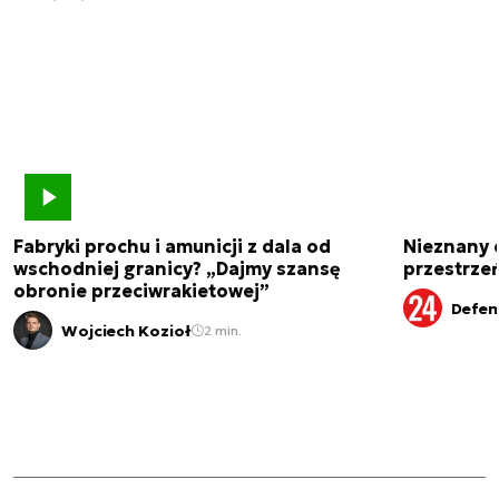
Fabryki prochu i amunicji z dala od
Nieznany 
wschodniej granicy? „Dajmy szansę
przestrze
obronie przeciwrakietowej”
Defen
Wojciech Kozioł
2 min.