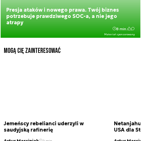
Presja ataków i nowego prawa. Twój biznes
potrzebuje prawdziwego SOC-a, a nie jego
atrapy
8 min.
Materiał sponsorowany
Mogą Cię zainteresować
Jemeńscy rebelianci uderzyli w
Netanjahu
saudyjską rafinerię
USA dla St
Artur Marciniak
Artur Marci
2 min.