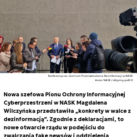
Konferencja ws. Centrum Przeciwdziałania Dezinformacji w NASK
Autor. NASK / oficjalny profil X
Nowa szefowa Pionu Ochrony Informacyjnej
Cyberprzestrzeni w NASK Magdalena
Wilczyńska przedstawiła „konkrety w walce z
dezinformacją”. Zgodnie z deklaracjami, to
nowe otwarcie rządu w podejściu do
zwalczania fake newsów i oddzielenia