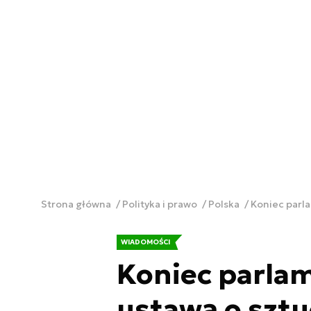
Strona główna
Polityka i prawo
Polska
Koniec parla
WIADOMOŚCI
Koniec parla
ustawą o sztuc