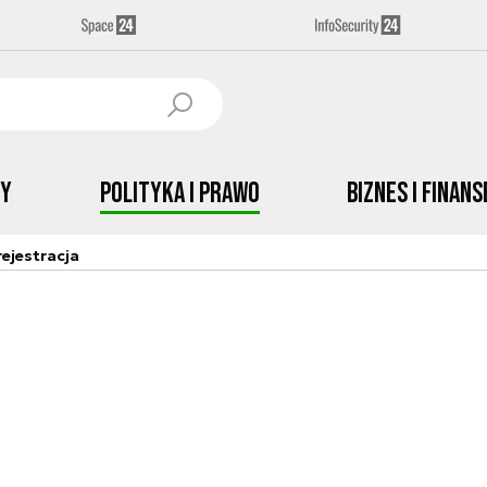
by
Polityka i prawo
Biznes i Finans
ejestracja