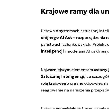
Krajowe ramy dla un
Ustawa o systemach sztucznej intel
unijnego
AI Act
– rozporządzenia r
państwach członkowskich. Projekt 
inteligencji
i modelami AI ogólnego
Najważniejszym elementem ustawy 
Sztucznej Inteligencji
, co szczegó
rolę krajowego organu odpowiedzial
reagowanie na naruszenia przepisó
Ustawa przewiduje też rozwiązania 