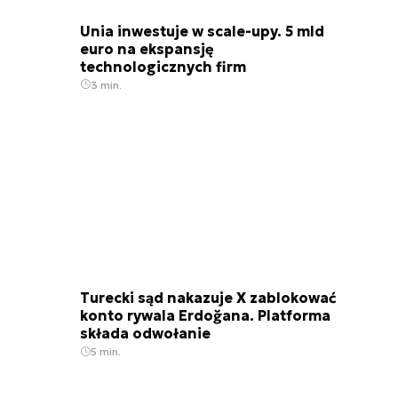
Unia inwestuje w scale-upy. 5 mld
euro na ekspansję
technologicznych firm
3 min.
Turecki sąd nakazuje X zablokować
konto rywala Erdoğana. Platforma
składa odwołanie
5 min.