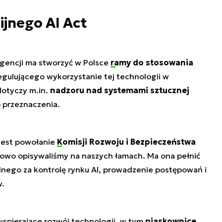
ijnego AI Act
igencji ma stworzyć w Polsce
ramy do stosowania
egulującego wykorzystanie tej technologii w
dotyczy m.in.
nadzoru nad systemami sztucznej
 przeznaczenia.
jest powołanie
Komisji Rozwoju i Bezpieczeństwa
łowo opisywaliśmy na naszych łamach. Ma ona pełnić
nego za kontrolę rynku AI, prowadzenie postępowań i
w.
wspierające rozwój technologii, w tym
piaskownice