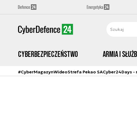
Cyberbezpieczeństwo
Armia i Służ
#CyberMagazyn
Wideo
Strefa Pekao SA
Cyber24Days - r