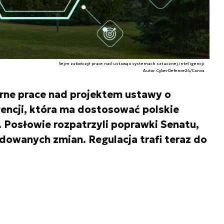
Sejm zakończył prace nad ustawą o systemach sztucznej inteligencji
Autor. CyberDefence24/Canva
rne prace nad projektem ustawy o
gencji, która ma dostosować polskie
. Posłowie rozpatrzyli poprawki Senatu,
dowanych zmian. Regulacja trafi teraz do