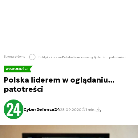
Strona główna
Polityka i prawo
Polska liderem w oglądaniu... patotreści
WIADOMOŚCI
Polska liderem w oglądaniu...
patotreści
CyberDefence24
28.09.2020
1 min.