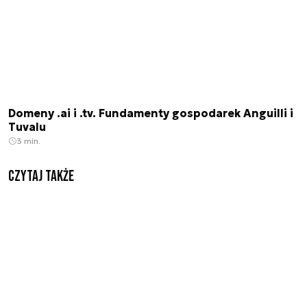
Domeny .ai i .tv. Fundamenty gospodarek Anguilli i
Tuvalu
3 min.
Czytaj także