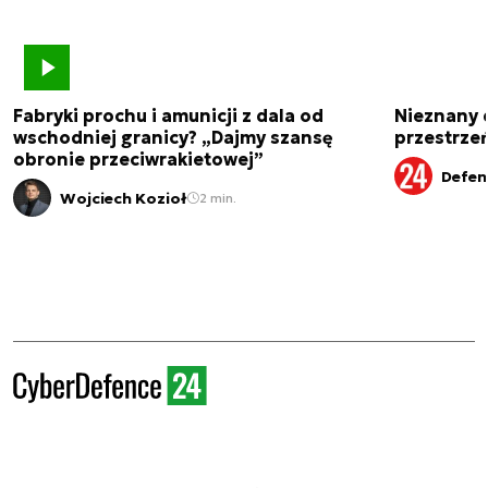
Fabryki prochu i amunicji z dala od
Nieznany 
wschodniej granicy? „Dajmy szansę
przestrze
obronie przeciwrakietowej”
Defen
Wojciech Kozioł
2 min.