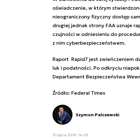
oświadczenie, w którym stwierdzono
nieograniczony fizyczny dostęp sa
drugiej jednak strony FAA uznaje r
czujności w odniesieniu do procedu
z nim cyberbezpieczeństwem.
Raport Rapid7 jest zwieńczeniem dwu
luk i podatności. Po odkryciu niep
Departament Bezpieczeństwa Wewn
Źródło: Federal Times
Szymon Palczewski
31 lipca 2019, 14:05