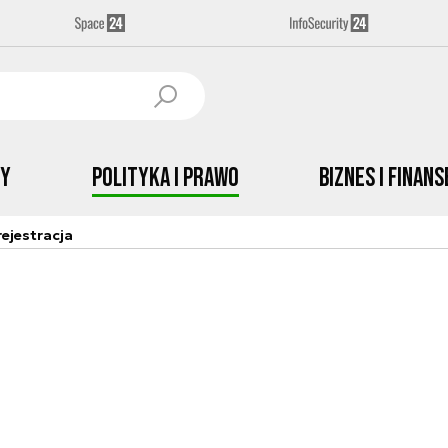
by
Polityka i prawo
Biznes i Finans
ejestracja