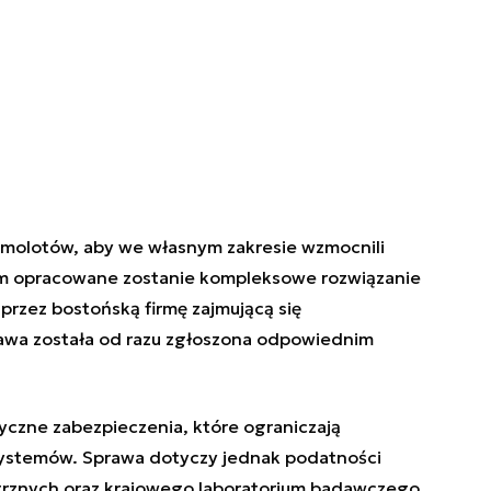
amolotów, aby we własnym zakresie wzmocnili
im opracowane zostanie kompleksowe rozwiązanie
przez bostońską firmę zajmującą się
awa została od razu zgłoszona odpowiednim
tyczne zabezpieczenia, które ograniczają
 systemów. Sprawa dotyczy jednak podatności
rznych oraz krajowego laboratorium badawczego,