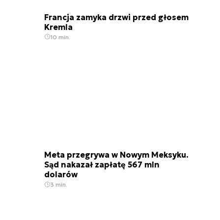
Francja zamyka drzwi przed głosem
Kremla
10 min.
Meta przegrywa w Nowym Meksyku.
Sąd nakazał zapłatę 567 mln
dolarów
3 min.