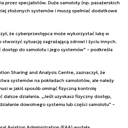
ia przez specjalistów. Duże samoloty (np. pasażerskich
rdziej złożonych systemów i muszą spełniać dodatkowe
aczył, że cyberprzestępca może wykorzystać lukę w
 stworzyć sytuację zagrażającą zdrowi i życiu innych.
 dostęp do samolotu i jego systemów” – podkreśla
ation Sharing and Analysis Centre, zaznaczył, że
stwa systemów na pokładach samolotów, ale należy
usi w jakiś sposób ominąć fizyczną kontrolę
dalsze działania. „Jeśli uzyskasz fizyczny dostęp,
 działanie dowolnego systemu lub części samolotu” –
eral Aviation Administration (FAA) wydała