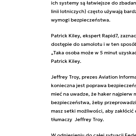
ich systemy są łatwiejsze do zbadan
linii lotniczych) często używają ba
wymogi bezpieczeństwa.
Patrick Kiley, ekspert Rapid7, zazn
dostępie do samolotu i w ten sposób
„Taka osoba może w 5 minut uzyskać
Patrick Kiley.
Jeffrey Troy, prezes Aviation Inform
konieczna jest poprawa bezpieczeń
mieć na uwadze, że haker najpierw m
bezpieczeństwa, żeby przeprowadzić 
masz setki możliwości, aby zakłócić
tłumaczy Jeffrey Troy.
W odniesieniu do całej sytuacji Fed