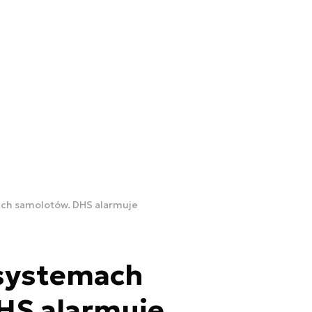
ch samolotów. DHS alarmuje
systemach
HS alarmuje