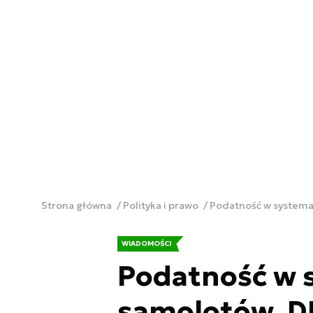
Strona główna
Polityka i prawo
Podatność w systema
WIADOMOŚCI
Podatność w 
samolotów. D