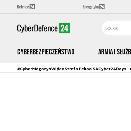
Cyberbezpieczeństwo
Armia i Służ
#CyberMagazyn
Wideo
Strefa Pekao SA
Cyber24Days - r