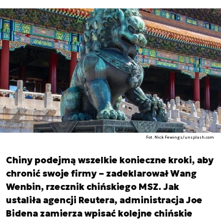
Fot. Nick Fewings/unsplash.com
Chiny podejmą wszelkie konieczne kroki, aby
chronić swoje firmy – zadeklarował Wang
Wenbin, rzecznik chińskiego MSZ. Jak
ustaliła agencji Reutera, administracja Joe
Bidena zamierza wpisać kolejne chińskie