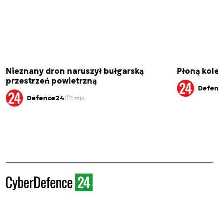
Nieznany dron naruszył bułgarską
Płoną kole
przestrzeń powietrzną
Defen
Defence24
1 min.