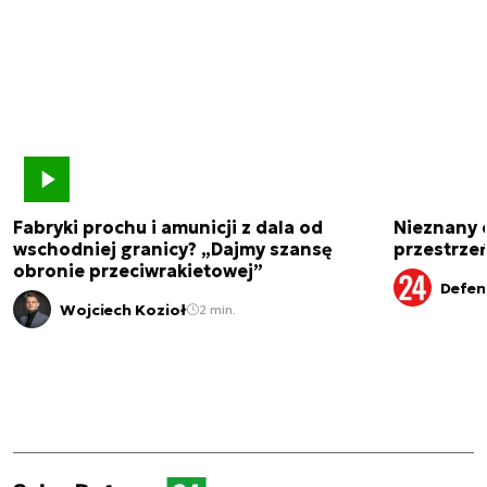
Fabryki prochu i amunicji z dala od
Nieznany 
wschodniej granicy? „Dajmy szansę
przestrze
obronie przeciwrakietowej”
Defen
Wojciech Kozioł
2 min.