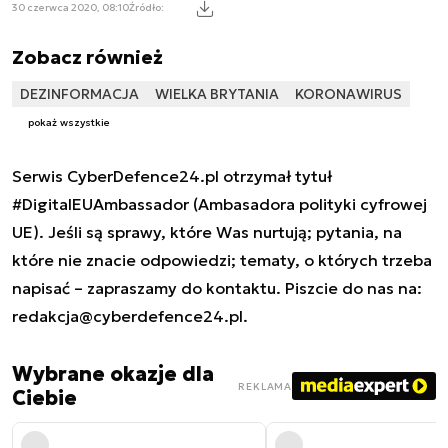
30 czerwca 2020, 08:10
Źródło:
Zobacz również
DEZINFORMACJA
WIELKA BRYTANIA
KORONAWIRUS
pokaż wszystkie
Serwis CyberDefence24.pl otrzymał tytuł
#DigitalEUAmbassador (Ambasadora polityki cyfrowej
UE). Jeśli są sprawy, które Was nurtują; pytania, na
które nie znacie odpowiedzi; tematy, o których trzeba
napisać – zapraszamy do kontaktu. Piszcie do nas na:
redakcja@cyberdefence24.pl
.
Wybrane okazje dla
REKLAMA
Ciebie