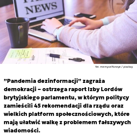
fot. memyselfaneye / pixabay
”Pandemia dezinformacji” zagraża
demokracji – ostrzega raport Izby Lordów
brytyjskiego parlamentu, w którym politycy
zamieścili 45 rekomendacji dla rządu oraz
wielkich platform społecznościowych, które
mają ułatwić walkę z problemem fałszywych
wiadomości.