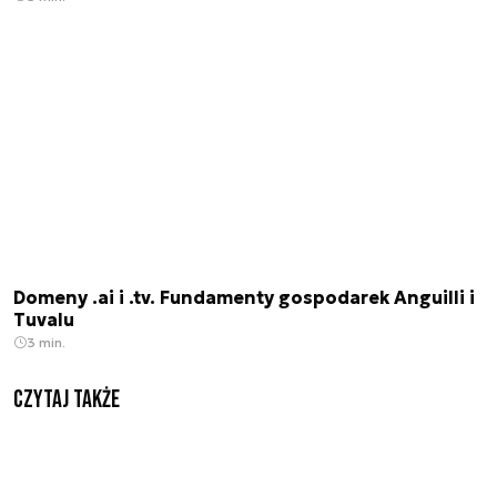
Domeny .ai i .tv. Fundamenty gospodarek Anguilli i
Tuvalu
3 min.
Czytaj także