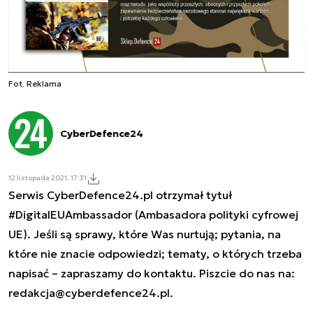
Fot. Reklama
CyberDefence24
12 listopada 2021, 17:31
Serwis CyberDefence24.pl otrzymał tytuł
#DigitalEUAmbassador (Ambasadora polityki cyfrowej
UE). Jeśli są sprawy, które Was nurtują; pytania, na
które nie znacie odpowiedzi; tematy, o których trzeba
napisać – zapraszamy do kontaktu. Piszcie do nas na:
redakcja@cyberdefence24.pl
.