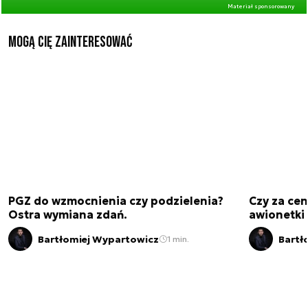
Materiał sponsorowany
Mogą Cię zainteresować
PGZ do wzmocnienia czy podzielenia?
Czy za cen
Ostra wymiana zdań.
awionetki 
Bartłomiej Wypartowicz
Bartł
1 min.