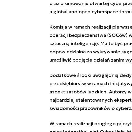
oraz promowaniu otwartej cyberprze
a global and open cyberspace throu
Komisja w ramach realizacji pierwsz
operacji bezpieczeństwa (SOCów) w 
sztuczną inteligencję. Ma to być pr
odpowiedzialna za wykrywanie sygn
umożliwić podjęcie działań zanim 
Dodatkowe środki uwzględnią dedyk
przedsiębiorstw w ramach inicjatyw
aspekt zasobów ludzkich. Autorzy w
najbardziej utalentowanych eksper
świadomości pracowników o cyberzag
W ramach realizacji drugiego prior
nową jednostkę Joint Cyber Unit, k