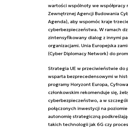
wartości wspólnoty we współpracy 
Zewnętrznej Agencji Budowania Cyb
Agenda), aby wspomóc kraje trzeci
cyberbezpieczeństwa. W ramach dzi
zintensyfikowany dialog z innymi p
organizacjami. Unia Europejska zami
(Cyber Diplomacy Network) do promo
Strategia UE w przeciwieństwie do p
wsparta bezprecedensowymi w histor
programy Horyzont Europa, Cyfrow
członkowskim rekomenduje się, żeb
cyberbezpieczeństwo, a w szczególno
połączonych inwestycji na poziomie 
autonomię strategiczną podkreślając
takich technologii jak 6G czy proce