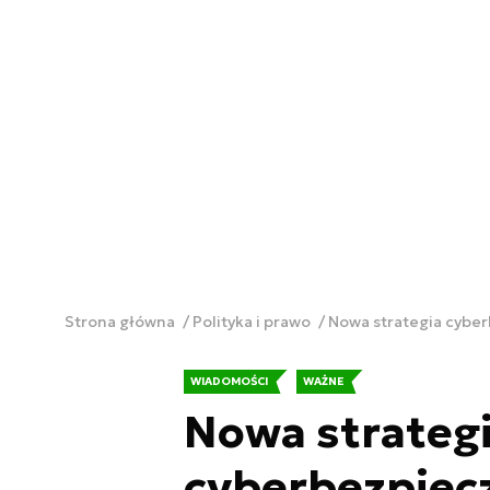
Strona główna
Polityka i prawo
Nowa strategia cyber
WIADOMOŚCI
WAŻNE
Nowa strateg
cyberbezpiec