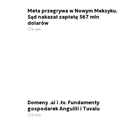
Meta przegrywa w Nowym Meksyku.
Sąd nakazał zapłatę 567 mln
dolarów
3 min.
Domeny .ai i .tv. Fundamenty
gospodarek Anguilli i Tuvalu
3 min.