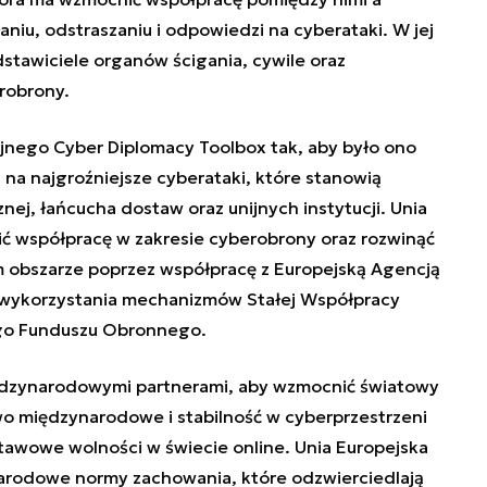
aniu, odstraszaniu i odpowiedzi na cyberataki. W jej
stawiciele organów ścigania, cywile oraz
robrony.
ijnego Cyber Diplomacy Toolbox tak, aby było ono
a najgroźniejsze cyberataki, które stanowią
znej, łańcucha dostaw oraz unijnych instytucji. Unia
ć współpracę w zakresie cyberobrony oraz rozwinąć
m obszarze poprzez współpracę z Europejską Agencją
wykorzystania mechanizmów
Stałej Współpracy
iego Funduszu Obronnego.
iędzynarodowymi partnerami, aby wzmocnić światowy
 międzynarodowe i stabilność w cyberprzestrzeni
stawowe wolności w świecie online. Unia Europejska
rodowe normy zachowania, które odzwierciedlają