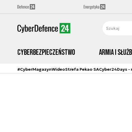
Cyberbezpieczeństwo
Armia i Służ
#CyberMagazyn
Wideo
Strefa Pekao SA
Cyber24Days - r