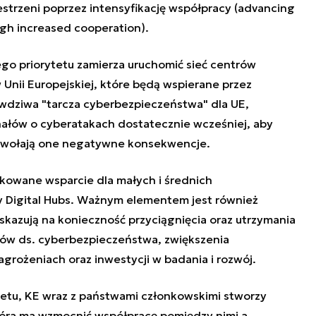
strzeni poprzez intensyfikację współpracy (advancing
gh increased cooperation).
ego priorytetu zamierza uruchomić sieć centrów
Unii Europejskiej, które będą wspierane przez
awdziwa "tarcza cyberbezpieczeństwa" dla UE,
ałów o cyberatakach dostatecznie wcześniej, aby
wywołają one negatywne konsekwencje.
owane wsparcie dla małych i średnich
y Digital Hubs. Ważnym elementem jest również
skazują na konieczność przyciągnięcia oraz utrzymania
tów ds. cyberbezpieczeństwa, zwiększenia
rożeniach oraz inwestycji w badania i rozwój.
ytetu, KE wraz z państwami członkowskimi stworzy
tóra ma wzmocnić współpracę pomiędzy nimi a