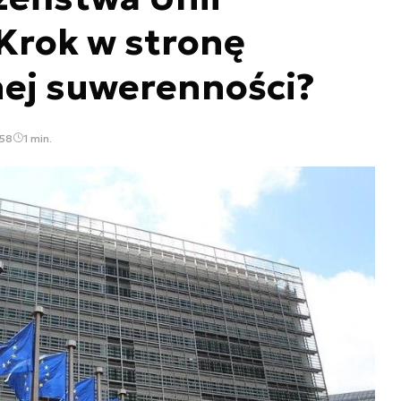
 Krok w stronę
nej suwerenności?
:58
1 min.