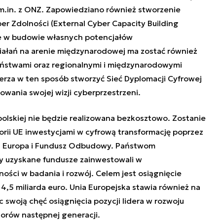
m.in. z ONZ. Zapowiedziano również stworzenie
er Zdolności (E
xternal Cyber Capacity Building
e w budowie własnych potencjałów
ałań na arenie międzynarodowej ma zostać również
aństwami oraz regionalnymi i międzynarodowymi
erza w ten sposób stworzyć Sieć Dyplomacji Cyfrowej
wania swojej wizji cyberprzestrzeni.
olskiej nie będzie realizowana bezkosztowo. Zostanie
ii UE inwestycjami w cyfrową transformację poprzez
a Europa i Fundusz Odbudowy. Państwom
y uzyskane fundusze zainwestowali w
ści w badania i rozwój. Celem jest osiągnięcie
4,5 miliarda euro. Unia Europejska stawia również na
 swoją chęć osiągnięcia pozycji lidera w rozwoju
sorów następnej generacji.