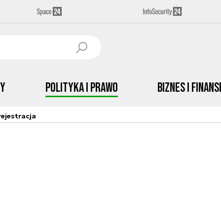
by
Polityka i prawo
Biznes i Finans
ejestracja