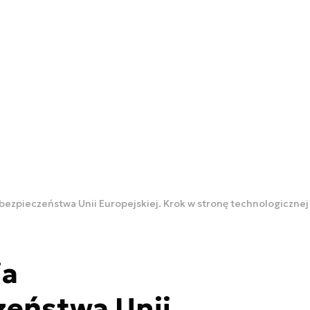
bezpieczeństwa Unii Europejskiej. Krok w stronę technologiczne
ia
zeństwa Unii