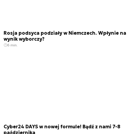
Rosja podsyca podziały w Niemczech. Wpłynie na
wynik wyborczy?
6 min.
Cyber24 DAYS w nowej formule! Bądź z nami 7-8
października