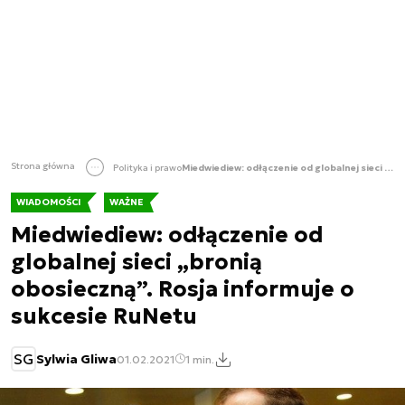
Strona główna
Polityka i prawo
Miedwiediew: odłączenie od globalnej sieci „bronią obosieczną”. Rosja informuje o sukcesie RuNetu
WIADOMOŚCI
WAŻNE
Miedwiediew: odłączenie od
globalnej sieci „bronią
obosieczną”. Rosja informuje o
sukcesie RuNetu
SG
Sylwia Gliwa
01.02.2021
1 min.