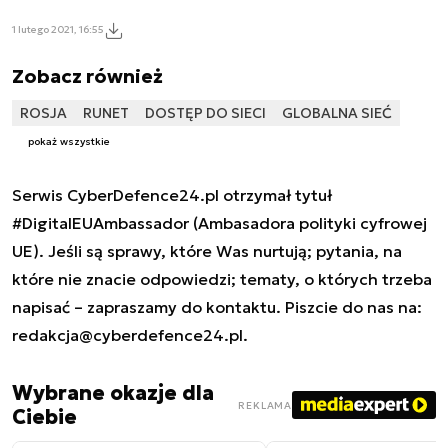
1 lutego 2021, 16:55
Zobacz również
ROSJA
RUNET
DOSTĘP DO SIECI
GLOBALNA SIEĆ
pokaż wszystkie
Serwis CyberDefence24.pl otrzymał tytuł
#DigitalEUAmbassador (Ambasadora polityki cyfrowej
UE). Jeśli są sprawy, które Was nurtują; pytania, na
które nie znacie odpowiedzi; tematy, o których trzeba
napisać – zapraszamy do kontaktu. Piszcie do nas na:
redakcja@cyberdefence24.pl
.
Wybrane okazje dla
REKLAMA
Ciebie