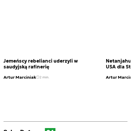
Jemeńscy rebelianci uderzyli w
Netanjahu
saudyjską rafinerię
USA dla St
Artur Marciniak
Artur Marci
2 min.