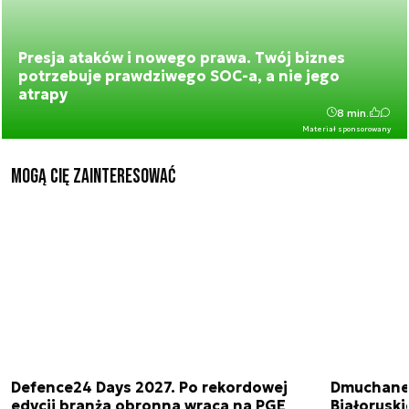
Presja ataków i nowego prawa. Twój biznes
potrzebuje prawdziwego SOC-a, a nie jego
atrapy
8 min.
Materiał sponsorowany
Mogą Cię zainteresować
Defence24 Days 2027. Po rekordowej
Dmuchane 
edycji branża obronna wraca na PGE
Białorusk