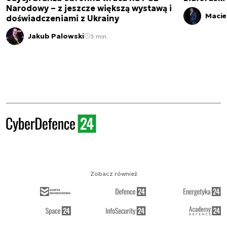
Narodowy – z jeszcze większą wystawą i
Macie
doświadczeniami z Ukrainy
Jakub Palowski
3 min.
Zobacz również