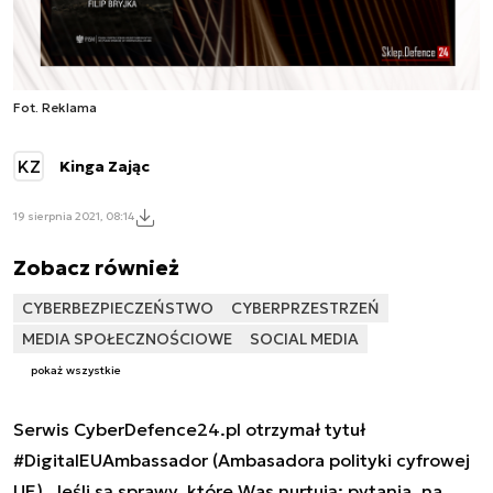
Fot. Reklama
KZ
Kinga Zając
19 sierpnia 2021, 08:14
Zobacz również
CYBERBEZPIECZEŃSTWO
CYBERPRZESTRZEŃ
MEDIA SPOŁECZNOŚCIOWE
SOCIAL MEDIA
pokaż wszystkie
Serwis CyberDefence24.pl otrzymał tytuł
#DigitalEUAmbassador (Ambasadora polityki cyfrowej
UE). Jeśli są sprawy, które Was nurtują; pytania, na