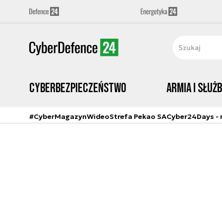
Cyberbezpieczeństwo
Armia i Służ
#CyberMagazyn
Wideo
Strefa Pekao SA
Cyber24Days - r