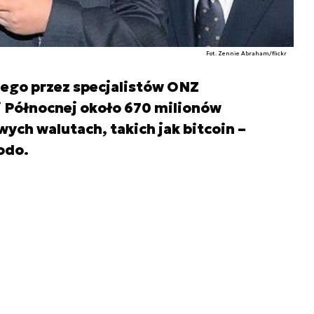
Fot. Zennie Abraham/flickr
ego przez specjalistów ONZ
i Północnej około 670 milionów
ych walutach, takich jak bitcoin –
odo.