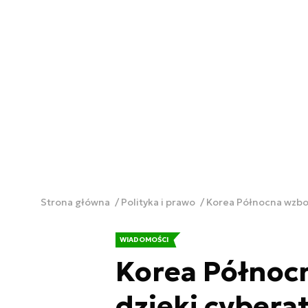
Strona główna
Polityka i prawo
Korea Północna wzbo
WIADOMOŚCI
Korea Północ
dzięki cyber