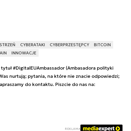
STRZEŃ
CYBERATAKI
CYBERPRZESTĘPCY
BITCOIN
AIN
INNOWACJE
tytuł #DigitalEUAmbassador (Ambasadora polityki
 Was nurtują; pytania, na które nie znacie odpowiedzi;
zapraszamy do kontaktu. Piszcie do nas na:
REKLAMA