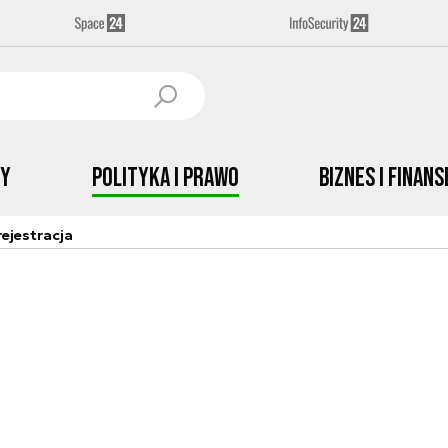
by
Polityka i prawo
Biznes i Finans
ejestracja