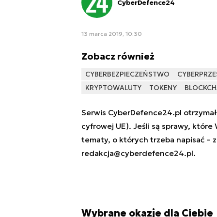
CyberDefence24
13 marca 2019, 10:30
Zobacz również
CYBERBEZPIECZEŃSTWO
CYBERPRZE
KRYPTOWALUTY
TOKENY
BLOCKCH
Serwis CyberDefence24.pl otrzymał 
cyfrowej UE). Jeśli są sprawy, które
tematy, o których trzeba napisać – 
redakcja@cyberdefence24.pl
.
Wybrane okazje dla Ciebie