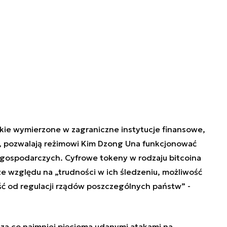
skie wymierzone w zagraniczne instytucje finansowe,
, pozwalają reżimowi Kim Dzong Una funkcjonować
ospodarczych. Cyfrowe tokeny w rodzaju bitcoina
e względu na „trudności w ich śledzeniu, możliwość
ść od regulacji rządów poszczególnych państw” -
 za co najmniej pięcioma udanymi atakami na