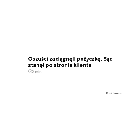
Oszuści zaciągnęli pożyczkę. Sąd
stanął po stronie klienta
2 min.
Reklama