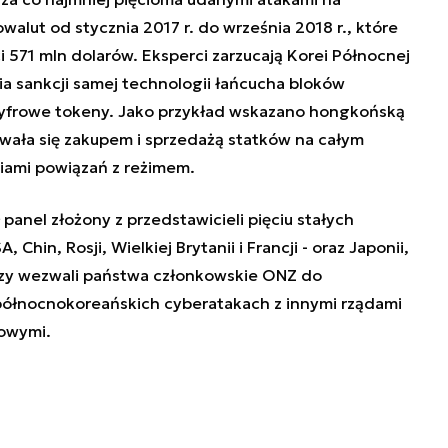
walut od stycznia 2017 r. do września 2018 r., które
i 571 mln dolarów. Eksperci zarzucają Korei Północnej
a sankcji samej technologii łańcucha bloków
ę cyfrowe tokeny. Jako przykład wskazano hongkońską
owała się zakupem i sprzedażą statków na całym
niami powiązań z reżimem.
anel złożony z przedstawicieli pięciu stałych
hin, Rosji, Wielkiej Brytanii i Francji - oraz Japonii,
rzy wezwali państwa członkowskie ONZ do
północnokoreańskich cyberatakach z innymi rządami
sowymi.