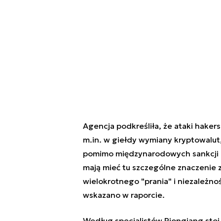
Agencja podkreśliła, że ataki haker
m.in. w giełdy wymiany kryptowalut
pomimo międzynarodowych sankcji g
mają mieć tu szczególne znaczenie z
wielokrotnego "prania" i niezależno
wskazano w raporcie.
Według specjalistów Pjongjang stoi