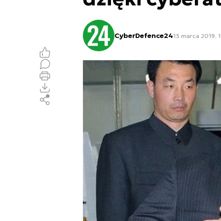
CyberDefence24
13 marca 2019, 