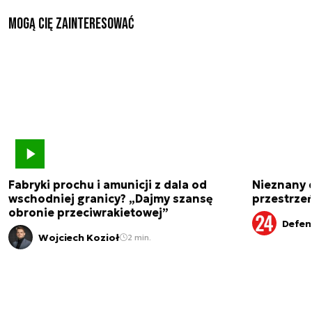
Mogą Cię zainteresować
Fabryki prochu i amunicji z dala od
Nieznany 
wschodniej granicy? „Dajmy szansę
przestrze
obronie przeciwrakietowej”
Defen
Wojciech Kozioł
2 min.