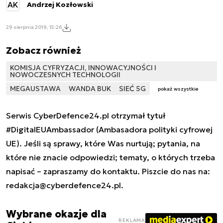
AK
Andrzej Kozłowski
29 sierpnia 2019, 15:26
Zobacz również
KOMISJA CYFRYZACJI, INNOWACYJNOŚCI I
NOWOCZESNYCH TECHNOLOGII
MEGAUSTAWA
WANDA BUK
SIEĆ 5G
pokaż wszystkie
Serwis CyberDefence24.pl otrzymał tytuł
#DigitalEUAmbassador (Ambasadora polityki cyfrowej
UE). Jeśli są sprawy, które Was nurtują; pytania, na
które nie znacie odpowiedzi; tematy, o których trzeba
napisać – zapraszamy do kontaktu. Piszcie do nas na:
redakcja@cyberdefence24.pl
.
Wybrane okazje dla
REKLAMA