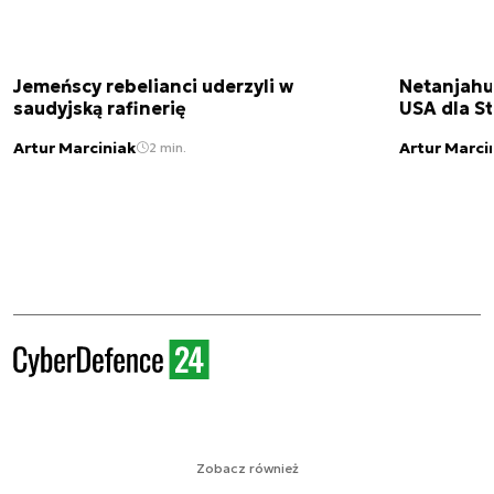
Jemeńscy rebelianci uderzyli w
Netanjahu
saudyjską rafinerię
USA dla St
Artur Marciniak
Artur Marci
2 min.
Zobacz również