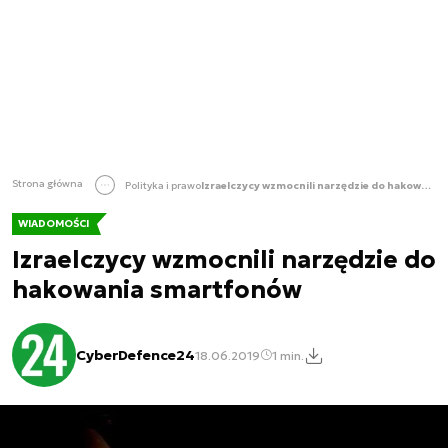
Strona główna
Polityka i prawo
Izraelczycy wzmocnili narzędzie do hakowania smartfonów
WIADOMOŚCI
Izraelczycy wzmocnili narzędzie do
hakowania smartfonów
CyberDefence24
18.06.2019
1 min.