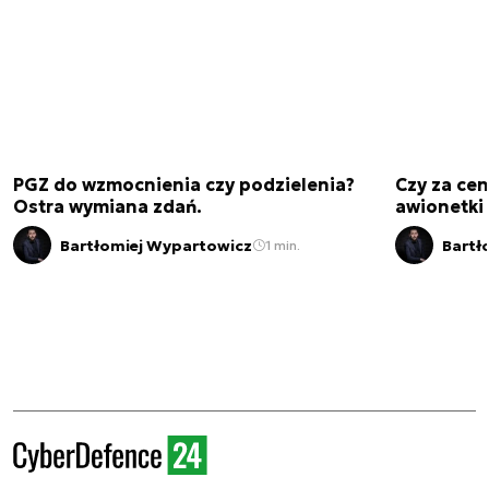
PGZ do wzmocnienia czy podzielenia?
Czy za cen
Ostra wymiana zdań.
awionetki 
Bartłomiej Wypartowicz
Bartł
1 min.