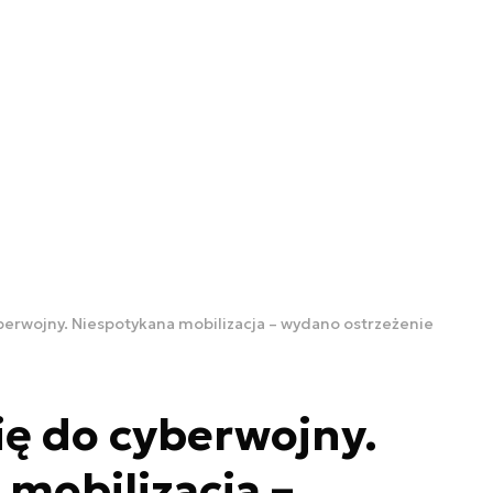
yberwojny. Niespotykana mobilizacja – wydano ostrzeżenie
się do cyberwojny.
mobilizacja –