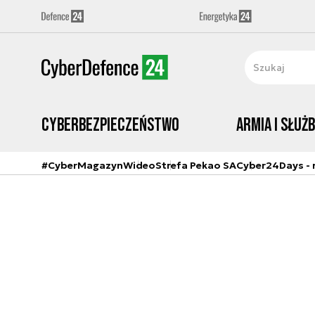
Cyberbezpieczeństwo
Armia i Służ
#CyberMagazyn
Wideo
Strefa Pekao SA
Cyber24Days - r