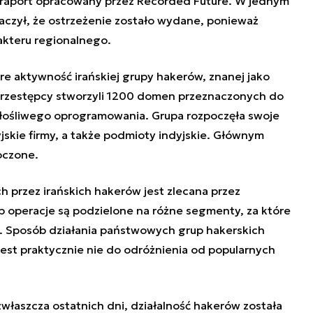
 raport opracowany przez Recorded Future. W jednym
czył, że ostrzeżenie zostało wydane, ponieważ
rakteru regionalnego.
e aktywność irańskiej grupy hakerów, znanej jako
rzestępcy stworzyli 1200 domen przeznaczonych do
 złośliwego oprogramowania. Grupa rozpoczęła swoje
yjskie firmy, a także podmioty indyjskie. Głównym
oczone.
przez irańskich hakerów jest zlecana przez
 operacje są podzielone na różne segmenty, za które
. Sposób działania państwowych grup hakerskich
 jest praktycznie nie do odróżnienia od popularnych
zwłaszcza ostatnich dni, działalność hakerów została