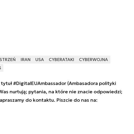
STRZEŃ
IRAN
USA
CYBERATAKI
CYBERWOJNA
3
tytuł #DigitalEUAmbassador (Ambasadora polityki
 Was nurtują; pytania, na które nie znacie odpowiedzi;
zapraszamy do kontaktu. Piszcie do nas na: