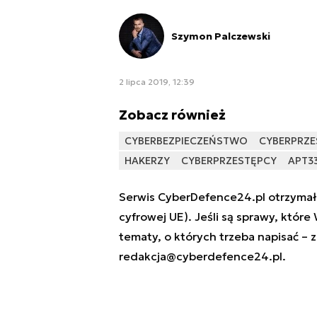
Szymon Palczewski
2 lipca 2019, 12:39
Zobacz również
CYBERBEZPIECZEŃSTWO
CYBERPRZE
HAKERZY
CYBERPRZESTĘPCY
APT3
Serwis CyberDefence24.pl otrzymał 
cyfrowej UE). Jeśli są sprawy, które
tematy, o których trzeba napisać – 
redakcja@cyberdefence24.pl
.