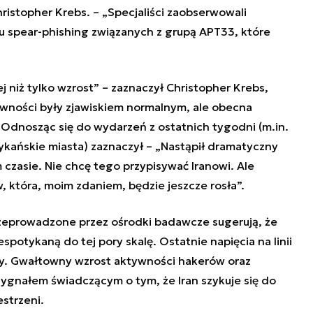
ristopher Krebs. – „Specjaliści zaobserwowali
 spear-phishing związanych z grupą APT33, które
ej niż tylko wzrost” – zaznaczył Christopher Krebs,
ywności były zjawiskiem normalnym, ale obecna
 Odnosząc się do wydarzeń z ostatnich tygodni (m.in.
ańskie miasta) zaznaczył – „Nastąpił dramatyczny
 czasie. Nie chcę tego przypisywać Iranowi. Ale
 która, moim zdaniem, będzie jeszcze rosła”.
przeprowadzone przez ośrodki badawcze sugerują, że
espotykaną do tej pory skalę. Ostatnie napięcia na linii
ty. Gwałtowny wzrost aktywności hakerów oraz
sygnałem świadczącym o tym, że Iran szykuje się do
estrzeni.