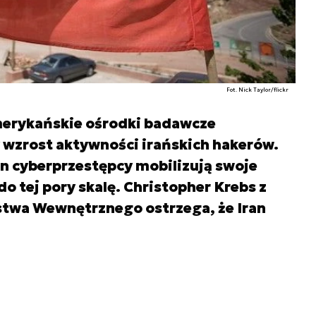
Fot. Nick Taylor/flickr
merykańskie ośrodki badawcze
wzrost aktywności irańskich hakerów.
n cyberprzestępcy mobilizują swoje
o tej pory skalę. Christopher Krebs z
twa Wewnętrznego ostrzega, że Iran