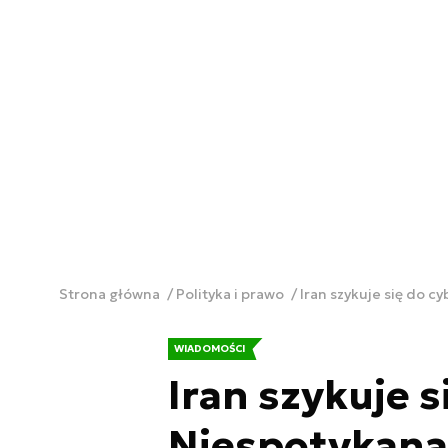
Strona główna
Polityka i prawo
Iran szykuje się do c
WIADOMOŚCI
Iran szykuje 
Niespotykana 