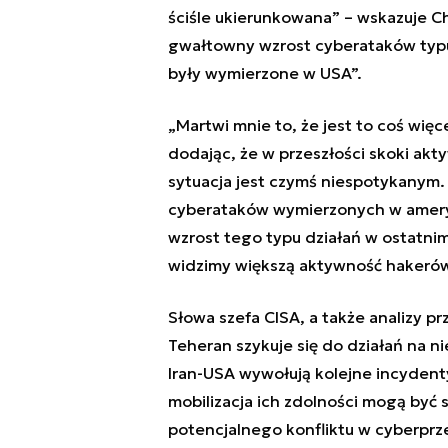
ściśle ukierunkowana” – wskazuje Ch
gwałtowny wzrost cyberataków typu
były wymierzone w USA”.
„Martwi mnie to, że jest to coś więc
dodając, że w przeszłości skoki akt
sytuacja jest czymś niespotykanym.
cyberataków wymierzonych w ameryk
wzrost tego typu działań w ostatnim
widzimy większą aktywność hakerów,
Słowa szefa CISA, a także analizy 
Teheran szykuje się do działań na ni
Iran-USA wywołują kolejne incyden
mobilizacja ich zdolności mogą być 
potencjalnego konfliktu w cyberprz