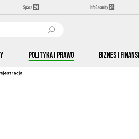
by
Polityka i prawo
Biznes i Finans
ejestracja