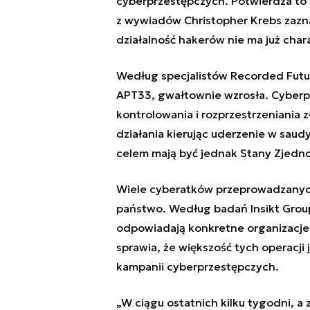
cyberprzestępczych. Potwierdza to
z wywiadów Christopher Krebs zazna
działalność hakerów nie ma już cha
Według specjalistów Recorded Futur
APT33, gwałtownie wzrosła. Cyberp
kontrolowania i rozprzestrzeniania
działania kierując uderzenie w saud
celem mają być jednak Stany Zjedn
Wiele cyberatków przeprowadzanych 
państwo. Według badań Insikt Group
odpowiadają konkretne organizacje
sprawia, że większość tych operacji
kampanii cyberprzestępczych.
„W ciągu ostatnich kilku tygodni, a 