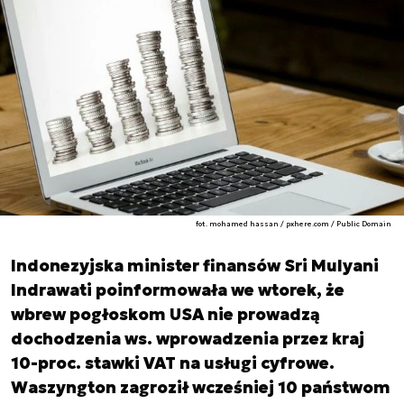
fot. mohamed hassan / pxhere.com / Public Domain
Indonezyjska minister finansów Sri Mulyani
Indrawati poinformowała we wtorek, że
wbrew pogłoskom USA nie prowadzą
dochodzenia ws. wprowadzenia przez kraj
10-proc. stawki VAT na usługi cyfrowe.
Waszyngton zagroził wcześniej 10 państwom