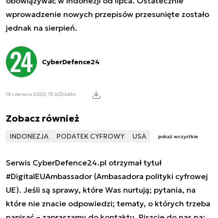
obowiązywać w Indonezji od lipca. Ostatecznie
wprowadzenie nowych przepisów przesunięte zostało
jednak na sierpień.
CyberDefence24
16 czerwca 2020, 13:41
Źródło:
Zobacz również
INDONEZJA
PODATEK CYFROWY
USA
pokaż wszystkie
Serwis CyberDefence24.pl otrzymał tytuł
#DigitalEUAmbassador (Ambasadora polityki cyfrowej
UE). Jeśli są sprawy, które Was nurtują; pytania, na
które nie znacie odpowiedzi; tematy, o których trzeba
napisać – zapraszamy do kontaktu. Piszcie do nas na: