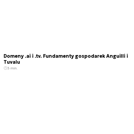
Domeny .ai i .tv. Fundamenty gospodarek Anguilli i
Tuvalu
3 min.