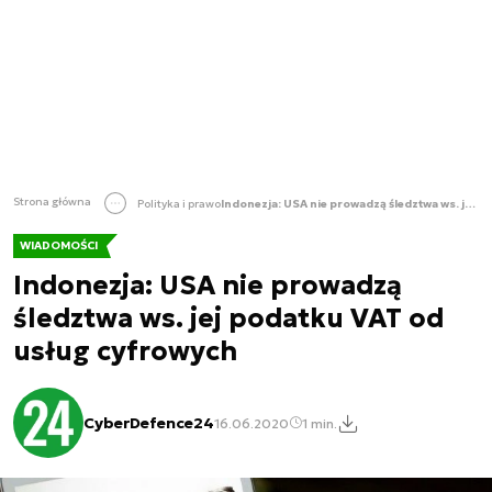
Strona główna
Polityka i prawo
Indonezja: USA nie prowadzą śledztwa ws. jej podatku VAT od usług cyfrowych
WIADOMOŚCI
Indonezja: USA nie prowadzą
śledztwa ws. jej podatku VAT od
usług cyfrowych
CyberDefence24
16.06.2020
1 min.