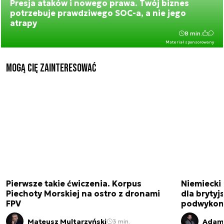
Presja ataków i nowego prawa. Twój biznes
potrzebuje prawdziwego SOC-a, a nie jego
atrapy
8 min.
Materiał sponsorowany
Mogą Cię zainteresować
Pierwsze takie ćwiczenia. Korpus
Niemiecki 
Piechoty Morskiej na ostro z dronami
dla brytyjs
FPV
podwykon
Mateusz Multarzyński
Adam 
3 min.