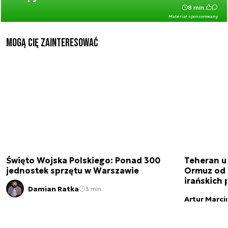
8 min.
Materiał sponsorowany
Mogą Cię zainteresować
Święto Wojska Polskiego: Ponad 300
Teheran uz
jednostek sprzętu w Warszawie
Ormuz od 
irańskich
Damian Ratka
3 min.
Artur Marci