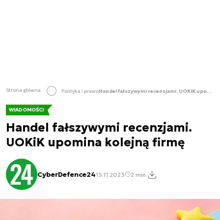
Strona główna
Polityka i prawo
Handel fałszywymi recenzjami. UOKiK upomina kolejną firmę
WIADOMOŚCI
Handel fałszywymi recenzjami.
UOKiK upomina kolejną firmę
CyberDefence24
13.11.2023
2 min.