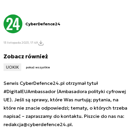
CyberDefence24
13 listopada 2023, 17:49
Zobacz również
UOKIK
pokaż wszystkie
Serwis CyberDefence24.pl otrzymał tytuł
#DigitalEUAmbassador (Ambasadora polityki cyfrowej
UE). Jeśli są sprawy, które Was nurtują; pytania, na
które nie znacie odpowiedzi; tematy, o których trzeba
napisać – zapraszamy do kontaktu. Piszcie do nas na:
redakcja@cyberdefence24.pl
.