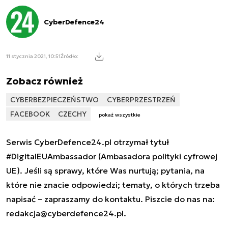
CyberDefence24
11 stycznia 2021, 10:51
Źródło:
Zobacz również
CYBERBEZPIECZEŃSTWO
CYBERPRZESTRZEŃ
FACEBOOK
CZECHY
pokaż wszystkie
Serwis CyberDefence24.pl otrzymał tytuł
#DigitalEUAmbassador (Ambasadora polityki cyfrowej
UE). Jeśli są sprawy, które Was nurtują; pytania, na
które nie znacie odpowiedzi; tematy, o których trzeba
napisać – zapraszamy do kontaktu. Piszcie do nas na:
redakcja@cyberdefence24.pl
.