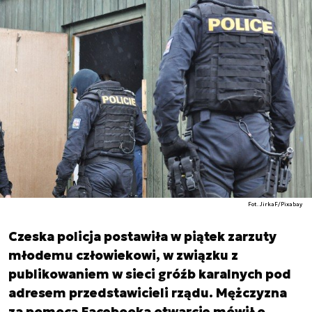
Fot. JirkaF/Pixabay
Czeska policja postawiła w piątek zarzuty
młodemu człowiekowi, w związku z
publikowaniem w sieci gróźb karalnych pod
adresem przedstawicieli rządu. Mężczyzna
za pomocą Facebooka otwarcie mówił o