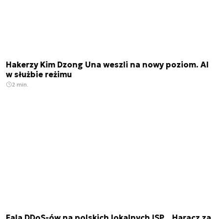
Hakerzy Kim Dzong Una weszli na nowy poziom. AI
w służbie reżimu
2 min.
Fala DDoS-ów na polskich lokalnych ISP. „Haracz za