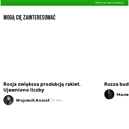
Materiał sponsorowany
Mogą Cię zainteresować
Rosja zwiększa produkcję rakiet.
Rusza bud
Ujawniono liczby
Macie
Wojciech Kozioł
2 min.