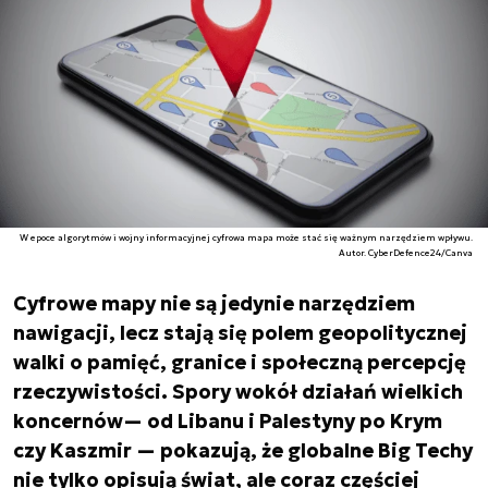
W epoce algorytmów i wojny informacyjnej cyfrowa mapa może stać się ważnym narzędziem wpływu.
Autor. CyberDefence24/Canva
Cyfrowe mapy nie są jedynie narzędziem
nawigacji, lecz stają się polem geopolitycznej
walki o pamięć, granice i społeczną percepcję
rzeczywistości. Spory wokół działań wielkich
koncernów— od Libanu i Palestyny po Krym
czy Kaszmir — pokazują, że globalne Big Techy
nie tylko opisują świat, ale coraz częściej