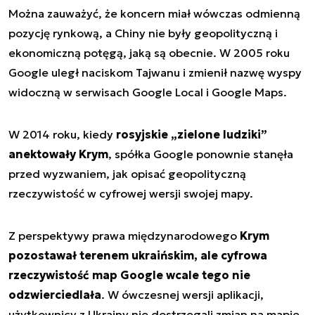
Można zauważyć, że koncern miał wówczas odmienną
pozycję rynkową, a Chiny nie były geopolityczną i
ekonomiczną potęgą, jaką są obecnie. W 2005 roku
Google uległ naciskom Tajwanu i zmienił nazwę wyspy
widoczną w serwisach Google Local i Google Maps.
W 2014 roku, kiedy
rosyjskie „zielone ludziki”
anektowały Krym
, spółka Google ponownie stanęła
przed wyzwaniem, jak opisać geopolityczną
rzeczywistość w cyfrowej wersji swojej mapy.
Z perspektywy prawa międzynarodowego
Krym
pozostawał terenem ukraińskim, ale cyfrowa
rzeczywistość map Google wcale tego nie
odzwierciedlała
. W ówczesnej wersji aplikacji,
użytkownicy z Ukrainy nie dostrzegali zmian na mapie