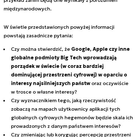
przykład zanim będą one wynikały z porozumień
międzynarodowych.
W świetle przedstawionych powyżej informacji
powstają zasadnicze pytania:
Czy można stwierdzić, że
Google, Apple czy inne
globalne podmioty Big Tech wprowadzają
porządek w świecie (w coraz bardziej
dominującej przestrzeni cyfrowej) w oparciu o
interesy najsilniejszych państw
oraz oczywiście
w trosce o własne interesy?
Czy wyznacznikiem tego, jaką rzeczywistość
zobaczą na mapach użytkownicy aplikacji tych
globalnych cyfrowych hegemonów będzie skala ich
prowadzonych z danym państwem interesów?
Czy zmieniając lub korygując percepcję przestrzeni