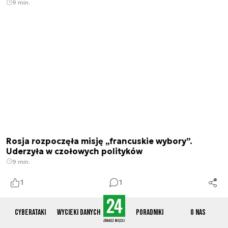
9 min.
Rosja rozpoczęła misję „francuskie wybory”.
Uderzyła w czołowych polityków
9 min.
1
1
Cyberataki
Wycieki danych
Poradniki
O nas