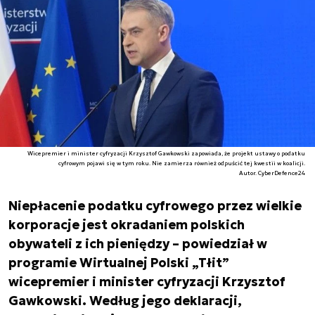
Wicepremier i minister cyfryzacji Krzysztof Gawkowski zapowiada, że projekt ustawy o podatku
cyfrowym pojawi się w tym roku. Nie zamierza również odpuścić tej kwestii w koalicji.
Autor. CyberDefence24
Niepłacenie podatku cyfrowego przez wielkie
korporacje jest okradaniem polskich
obywateli z ich pieniędzy – powiedział w
programie Wirtualnej Polski „Tłit”
wicepremier i minister cyfryzacji Krzysztof
Gawkowski. Według jego deklaracji,