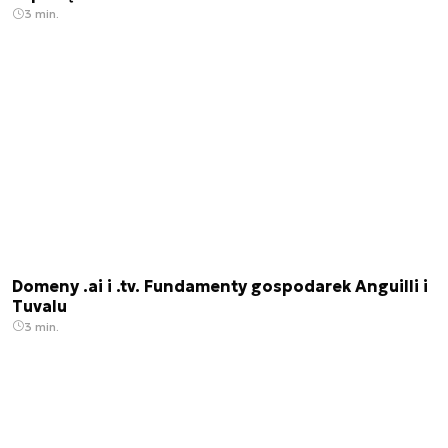
3 min.
Domeny .ai i .tv. Fundamenty gospodarek Anguilli i
Tuvalu
3 min.