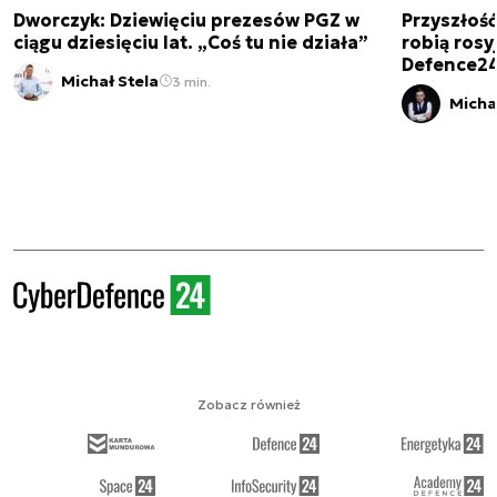
Dworczyk: Dziewięciu prezesów PGZ w
Przyszłoś
ciągu dziesięciu lat. „Coś tu nie działa”
robią rosyj
Defence2
Michał Stela
3 min.
Micha
Zobacz również