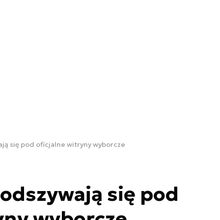
ją się pod oficjalne witryny wyborcze
podszywają się pod
ryny wyborcze