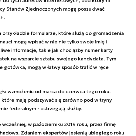
 do tych adresów internetowych, pod którymi
ńcy Stanów Zjednoczonych mogą poszukiwać
ch.
 przykładzie formularze, które służą do gromadzenia
uci mogą wpisać w nie nie tylko swoje imię i
żliwe informacje, takie jak chociązby numer karty
 datek na wsparcie sztabu swojego kandydata. Tym
e gotówka, mogą w łatwy sposób trafić w ręce
egła wzmożeniu od marca do czerwca tego roku.
 które mają podszywać się zarówno pod witryny
omie federalnym - ostrzegają służby.
wcześniej, w październiku 2019 roku, przez firmę
l Shadows. Zdaniem ekspertów jesienią ubiegłego roku