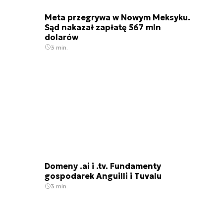
Meta przegrywa w Nowym Meksyku.
Sąd nakazał zapłatę 567 mln
dolarów
3 min.
Domeny .ai i .tv. Fundamenty
gospodarek Anguilli i Tuvalu
3 min.