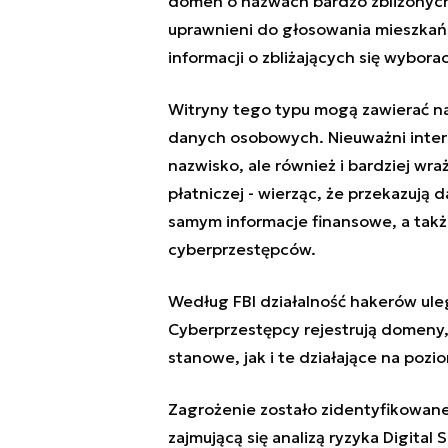
domen o nazwach bardzo zbliżonych
uprawnieni do głosowania mieszka
informacji o zbliżających się wybora
Witryny tego typu mogą zawierać na
danych osobowych. Nieuważni interna
nazwisko, ale również i bardziej wra
płatniczej - wierząc, że przekazują
samym informacje finansowe, a takż
cyberprzestępców.
Według FBI działalność hakerów ul
Cyberprzestępcy rejestrują domeny,
stanowe, jak i te działające na pozi
Zagrożenie zostało zidentyfikowane 
zajmującą się analizą ryzyka Digita