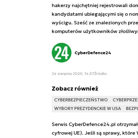
hakerzy najchętniej rejestrowali d
kandydatami ubiegającymi się o nom
wyścigu. Sześć ze znalezionych prze
komputerów użytkowników złośliw
CyberDefence24
24 sierpnia 2020, 14:57
Źródło:
Zobacz również
CYBERBEZPIECZEŃSTWO
CYBERPRZE
WYBORY PREZYDENCKIE W USA
BEZP
Serwis CyberDefence24.pl otrzymał 
cyfrowej UE). Jeśli są sprawy, które