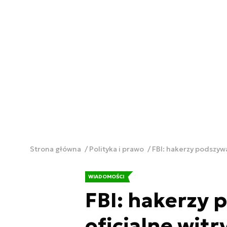
Strona główna
Polityka i prawo
FBI: hakerzy podszywa
WIADOMOŚCI
FBI: hakerzy 
oficjalne wit