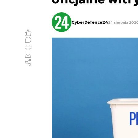
CyberDefence24
24 sierpnia 2020