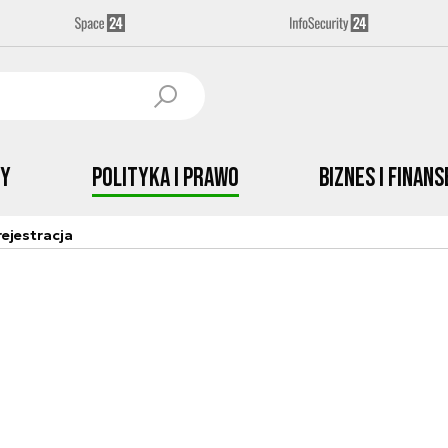
by
Polityka i prawo
Biznes i Finans
ejestracja