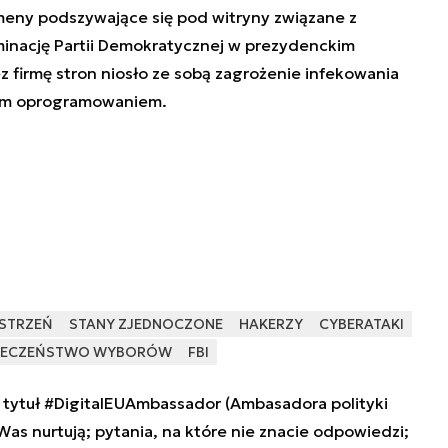
omeny podszywające się pod witryny związane z
inację Partii Demokratycznej w prezydenckim
z firmę stron niosło ze sobą zagrożenie infekowania
ym oprogramowaniem.
STRZEŃ
STANY ZJEDNOCZONE
HAKERZY
CYBERATAKI
IECZEŃSTWO WYBORÓW
FBI
tytuł #DigitalEUAmbassador (Ambasadora polityki
 Was nurtują; pytania, na które nie znacie odpowiedzi;