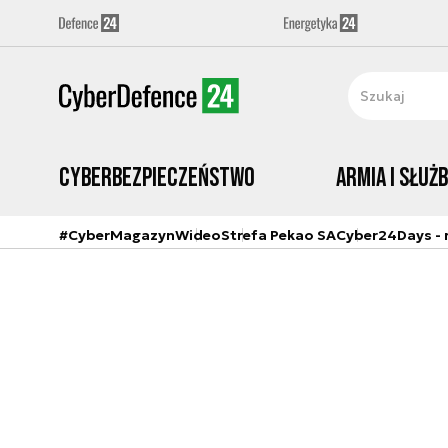
Cyberbezpieczeństwo
Armia i Służ
#CyberMagazyn
Wideo
Strefa Pekao SA
Cyber24Days - r