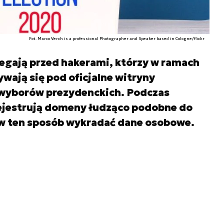
Fot. Marco Verch is a professional Photographer and Speaker based in Cologne/flickr
egają przed hakerami, którzy w ramach
wają się pod oficjalne witryny
ę wyborów prezydenckich. Podczas
rejestrują domeny łudząco podobne do
w ten sposób wykradać dane osobowe.