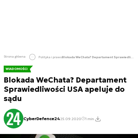
Strona główna
Polityka i prawo
Blokada WeChata? Departament Sprawiedliwości USA apeluje do sądu
WIADOMOŚCI
Blokada WeChata? Departament
Sprawiedliwości USA apeluje do
sądu
CyberDefence24
25.09.2020
1 min.