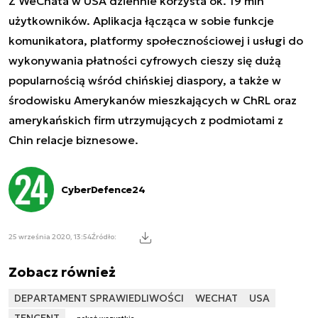
Z WeChata w USA dziennie korzysta ok. 19 mln
użytkowników. Aplikacja łącząca w sobie funkcje
komunikatora, platformy społecznościowej i usługi do
wykonywania płatności cyfrowych cieszy się dużą
popularnością wśród chińskiej diaspory, a także w
środowisku Amerykanów mieszkających w ChRL oraz
amerykańskich firm utrzymujących z podmiotami z
Chin relacje biznesowe.
CyberDefence24
25 września 2020, 13:54
Źródło:
Zobacz również
DEPARTAMENT SPRAWIEDLIWOŚCI
WECHAT
USA
TENCENT