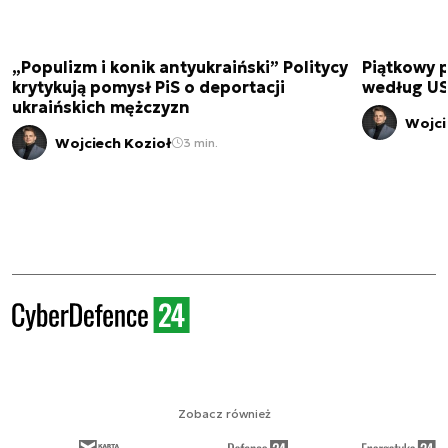
„Populizm i konik antyukraiński” Politycy
Piątkowy 
krytykują pomysł PiS o deportacji
według USA
ukraińskich mężczyzn
Wojci
Wojciech Kozioł
3 min.
Zobacz również