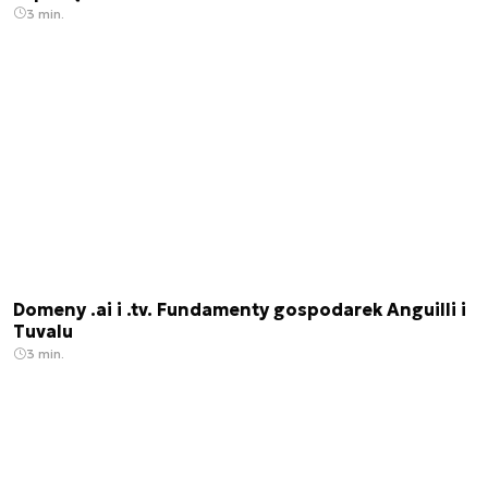
3 min.
Domeny .ai i .tv. Fundamenty gospodarek Anguilli i
Tuvalu
3 min.