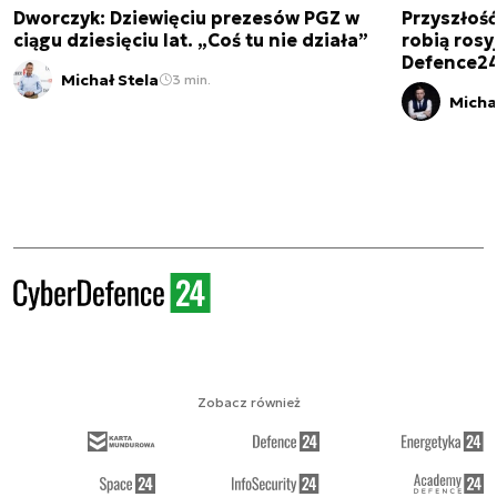
Dworczyk: Dziewięciu prezesów PGZ w
Przyszłoś
ciągu dziesięciu lat. „Coś tu nie działa”
robią rosyj
Defence2
Michał Stela
3 min.
Micha
Zobacz również