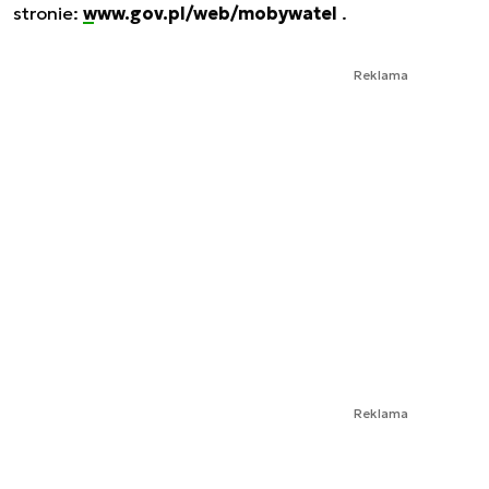
stronie:
www.gov.pl/web/mobywatel
.
Reklama
Reklama