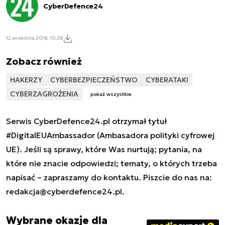
CyberDefence24
12 września 2018, 10:28
Zobacz również
HAKERZY
CYBERBEZPIECZEŃSTWO
CYBERATAKI
CYBERZAGROŻENIA
pokaż wszystkie
Serwis CyberDefence24.pl otrzymał tytuł
#DigitalEUAmbassador (Ambasadora polityki cyfrowej
UE). Jeśli są sprawy, które Was nurtują; pytania, na
które nie znacie odpowiedzi; tematy, o których trzeba
napisać – zapraszamy do kontaktu. Piszcie do nas na:
redakcja@cyberdefence24.pl
.
Wybrane okazje dla