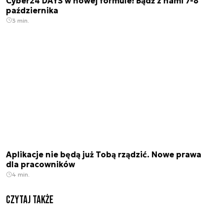
Cyber24 DAYS w nowej formule! Bądź z nami 7-8
października
3 min.
Aplikacje nie będą już Tobą rządzić. Nowe prawa
dla pracowników
4 min.
Czytaj także