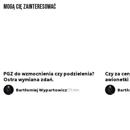
Mogą Cię zainteresować
PGZ do wzmocnienia czy podzielenia?
Czy za cen
Ostra wymiana zdań.
awionetki 
Bartłomiej Wypartowicz
Bartł
1 min.