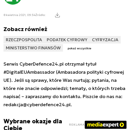
8 kwietnia 2021, 09:34
Źródło:
Zobacz również
RZECZPOSPOLITA
PODATEK CYFROWY
CYFRYZACJA
MINISTERSTWO FINANSÓW
pokaż wszystkie
Serwis CyberDefence24.pl otrzymał tytuł
#DigitalEUAmbassador (Ambasadora polityki cyfrowej
UE). Jeśli są sprawy, które Was nurtują; pytania, na
które nie znacie odpowiedzi; tematy, o których trzeba
napisać – zapraszamy do kontaktu. Piszcie do nas na:
redakcja@cyberdefence24.pl
.
Wybrane okazje dla
REKLAMA
Ciebie