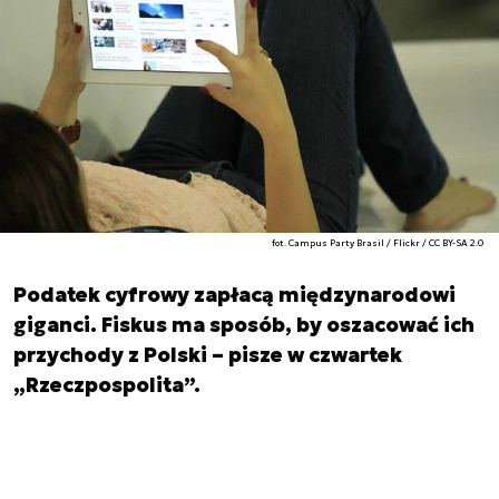
fot. Campus Party Brasil / Flickr / CC BY-SA 2.0
Podatek cyfrowy zapłacą międzynarodowi
giganci. Fiskus ma sposób, by oszacować ich
przychody z Polski – pisze w czwartek
„Rzeczpospolita”.