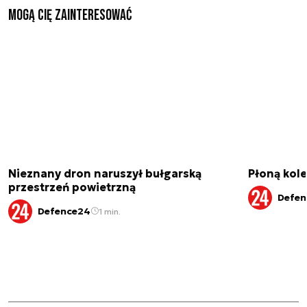
Mogą Cię zainteresować
Nieznany dron naruszył bułgarską
Płoną kole
przestrzeń powietrzną
Defen
Defence24
1 min.